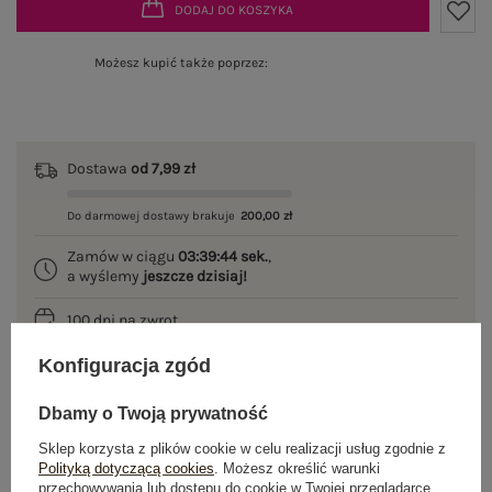
DODAJ DO KOSZYKA
Możesz kupić także poprzez:
Dostawa
od 7,99 zł
Do darmowej dostawy brakuje
200,00 zł
Zamów w ciągu
03:39:43 sek.
,
a wyślemy
jeszcze dzisiaj!
100 dni na zwrot
Konfiguracja zgód
Dbamy o Twoją prywatność
OPIS PRODUKTU
Sklep korzysta z plików cookie w celu realizacji usług zgodnie z
Polityką dotyczącą cookies
. Możesz określić warunki
GŁÓWNE PARAMETRY
przechowywania lub dostępu do cookie w Twojej przeglądarce.