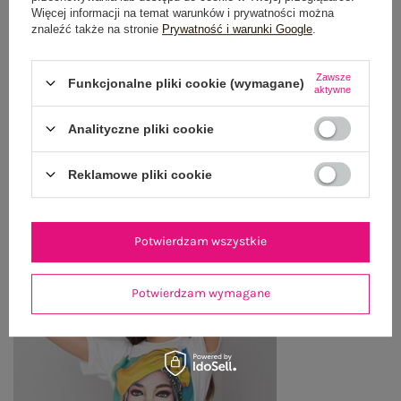
Więcej informacji na temat warunków i prywatności można
OPINIE O PRODUKCIE
(0)
znaleźć także na stronie
Prywatność i warunki Google
.
WYSYŁKA I DOSTAWA
Zawsze
Funkcjonalne pliki cookie (wymagane)
aktywne
ZWROTY I REKLAMACJE
Analityczne pliki cookie
Reklamowe pliki cookie
OSTATNIO OGLĄDANE
Zobacz wszystko
Potwierdzam wszystkie
Potwierdzam wymagane