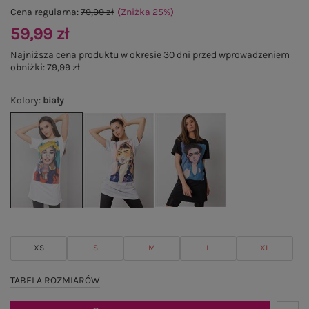
Cena regularna:
79,99 zł
(Zniżka
25
%
)
59,99 zł
Najniższa cena produktu w okresie 30 dni przed wprowadzeniem
obniżki:
79,99 zł
Kolory
:
biały
XS
S
M
L
XL
TABELA ROZMIARÓW