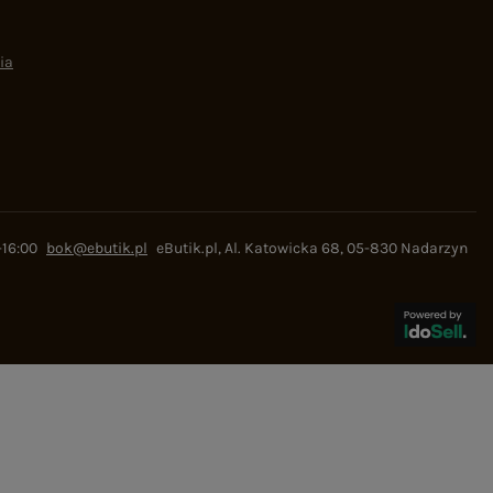
ia
-16:00
bok@ebutik.pl
eButik.pl
,
Al. Katowicka 68
,
05-830
Nadarzyn