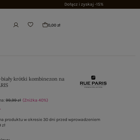
Dołącz i zyskaj -15%
0,00 zł
-biały krótki kombinezon na
ARIS
na:
99,99 zł
(Zniżka
40
%
)
ł
na produktu w okresie 30 dni przed wprowadzeniem
 zł