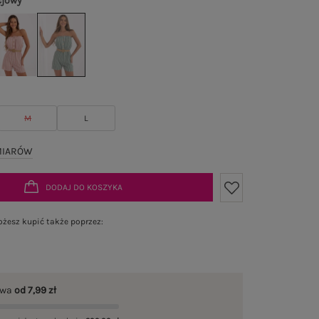
cjowy
M
L
MIARÓW
DODAJ DO KOSZYKA
żesz kupić także poprzez:
awa
od 7,99 zł