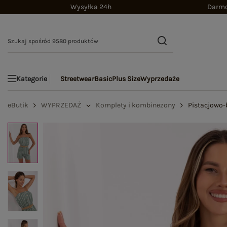
Wysyłka 24h
Darmo
Streetwear
Basic
Plus Size
Wyprzedaże
Kategorie
eButik
WYPRZEDAŻ
Komplety i kombinezony
Pistacjowo-