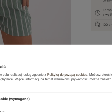
Do dar
Zamó
a wy
100 d
ość
w celu realizacji usług zgodnie z
Polityką dotyczącą cookies
. Możesz określi
eglądarce. Więcej informacji na temat warunków i prywatności można znaleźć
je
Opinie o produkcie
(0)
cookie (wymagane)
kie