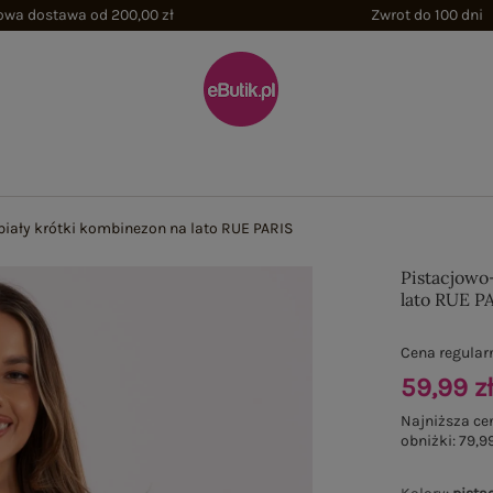
wa dostawa od 200,00 zł
Zwrot do 100 dni
biały krótki kombinezon na lato RUE PARIS
Pistacjowo
lato RUE P
Cena regular
59,99 z
Najniższa ce
obniżki:
79,99