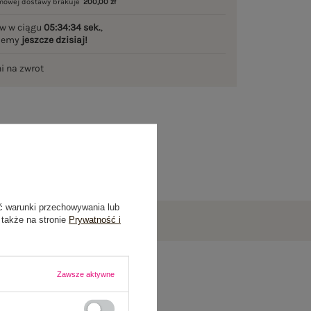
mowej dostawy brakuje
200,00 zł
w w ciągu
05:34:33 sek.
,
ślemy
jeszcze dzisiaj!
ni na zwrot
ć warunki przechowywania lub
 także na stronie
Prywatność i
Zawsze aktywne