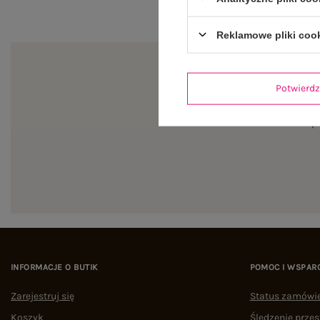
Reklamowe pliki coo
Potwier
Zapi
INFORMACJE O BUTIK
POMOC I WSPAR
Zarejestruj się
Status zamówi
Koszyk
Śledzenie przes