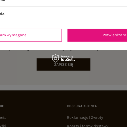
kie
dzam wymagane
Potwierdzam 
NEWSLETTER
sz się do naszego newslettera i otrzymaj 15% zniżki na pierwsze zamów
ZAPISZ SIĘ
CIE
OBSŁUGA KLIENTA
enia
Reklamacje | Zwroty
yłki
Koszty i formy dostawy