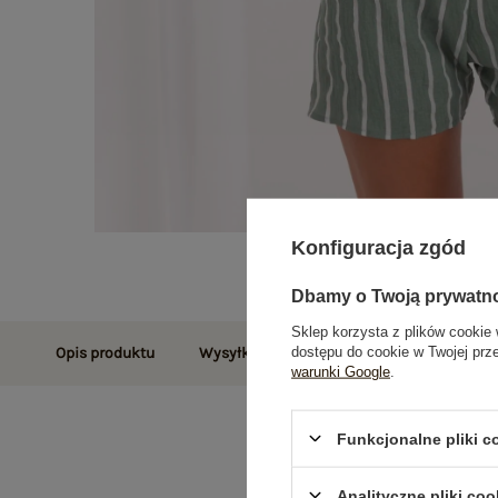
Konfiguracja zgód
Dbamy o Twoją prywatn
Sklep korzysta z plików cookie 
dostępu do cookie w Twojej prz
Opis produktu
Wysyłka i dostawa
Zwroty i reklamac
warunki Google
.
Funkcjonalne pliki 
Analityczne pliki coo