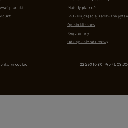
ować produkt
Metody płatności
rodukt
FAQ - Najczęściej zadawane pytan
Opinie klientów
Regulaminy
Odstąpienie od umowy
 plikami cookie
22 290 10 80
Pn.-Pt. 08:00