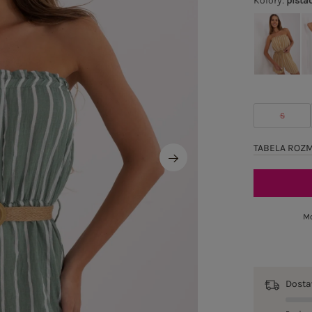
Kolory
:
pista
S
TABELA ROZ
Mo
Dost