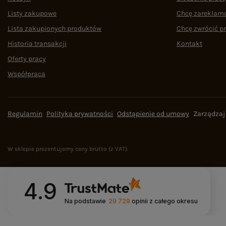
Listy zakupowe
Chcę zareklam
Lista zakupionych produktów
Chcę zwrócić p
Historia transakcji
Kontakt
Oferty pracy
Współpraca
Regulamin
Polityka prywatności
Odstąpienie od umowy
Zarządzaj
W sklepie prezentujemy ceny brutto (z VAT).
4.9
Na podstawie
29 729
opinii
z całego okresu