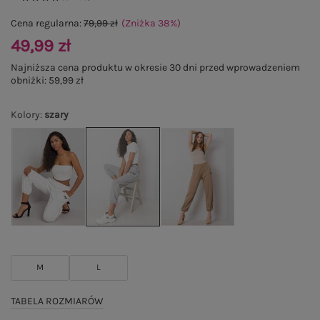
Cena regularna:
79,99 zł
(Zniżka
38
%
)
49,99 zł
Najniższa cena produktu w okresie 30 dni przed wprowadzeniem
obniżki:
59,99 zł
Kolory
:
szary
M
L
TABELA ROZMIARÓW