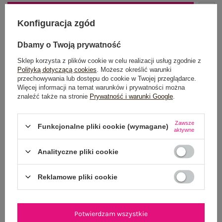
DODAJ DO KOSZYKA
Konfiguracja zgód
Możesz kupić także poprzez:
Dbamy o Twoją prywatność
Sklep korzysta z plików cookie w celu realizacji usług zgodnie z
Polityką dotyczącą cookies
. Możesz określić warunki
przechowywania lub dostępu do cookie w Twojej przeglądarce.
Dostawa
od 7,99 zł
Więcej informacji na temat warunków i prywatności można
znaleźć także na stronie
Prywatność i warunki Google
.
Do darmowej dostawy brakuje
200,00 zł
Wysyłka
jutro
Zawsze
Funkcjonalne pliki cookie (wymagane)
aktywne
100 dni na zwrot
Analityczne pliki cookie
Reklamowe pliki cookie
OPIS PRODUKTU
GŁÓWNE PARAMETRY
Potwierdzam wszystkie