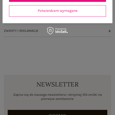
OPINIE O PRODUKCIE
(2)
Potwierdzam wymagane
WYSYŁKA I DOSTAWA
ZWROTY I REKLAMACJE
NEWSLETTER
Zapisz się do naszego newslettera i otrzymaj 15% zniżki na
pierwsze zamówienie