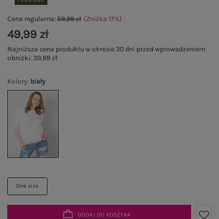
Cena regularna:
59,99 zł
(Zniżka
17
%
)
49,99 zł
Najniższa cena produktu w okresie 30 dni przed wprowadzeniem
obniżki:
39,99 zł
Kolory
:
biały
One size
DODAJ DO KOSZYKA