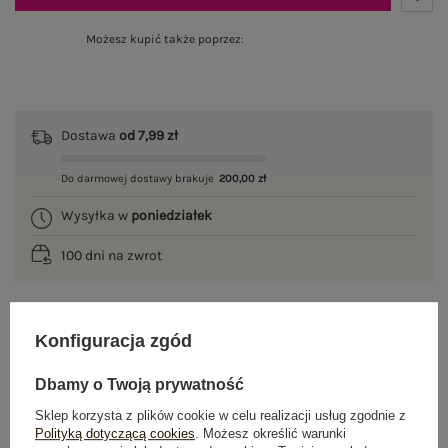
Możesz kupić także poprzez:
Dostawa
od 7,99 zł
Do darmowej dostawy brakuje
200,00 zł
Wysyłka w
poniedziałek
100 dni na zwrot
Konfiguracja zgód
OPIS PRODUKTU
Dbamy o Twoją prywatność
GŁÓWNE PARAMETRY
Sklep korzysta z plików cookie w celu realizacji usług zgodnie z
Polityką dotyczącą cookies
. Możesz określić warunki
OPINIE O PRODUKCIE
(0)