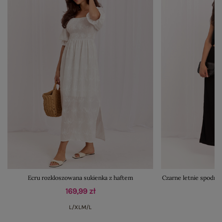
Ecru rozkloszowana sukienka z haftem
Czarne letnie spodni
169,99 zł
L/XL
M/L