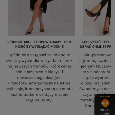
SPÓDNICE MIDI - PODPOWIADAMY JAK JE
JAK CZYTAĆ ETYKIET
NOSIĆ BY WYGLĄDAĆ MODNIE
UBRAŃ ONLINE? PRZ
Spódnice o długości za kolano to
Zakupy modowe w
świetny wybór dla wszystkich fanek
ogromną swobodę, a
najnowszych trendów, które cenią
jednym kluczowy
sobie połączenie klasyki i
przed odebranie
nowoczesnego designu.
się, że wybrana 
Przedstawiamy pomysły na letnie
dłużej niż jeden 
stylizacje, które przypadną do gustu
świadomych decyzj
fashionistkom ceniącym sobie
czytania składó
oryginalny styl.
rzetelnych standa
4.9
Sprawdź, na co
29 745
robiąc zaku
opinii