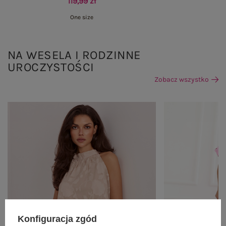
119,99 zł
One size
NA WESELA I RODZINNE
UROCZYSTOŚCI
Zobacz wszystko
Konfiguracja zgód