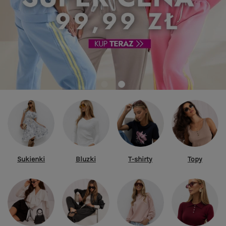
Sukienki
Bluzki
T-shirty
Topy