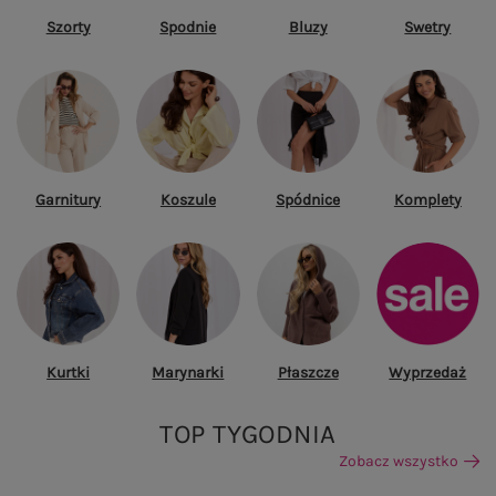
Szorty
Spodnie
Bluzy
Swetry
Garnitury
Koszule
Spódnice
Komplety
Kurtki
Marynarki
Płaszcze
Wyprzedaż
TOP TYGODNIA
Zobacz wszystko