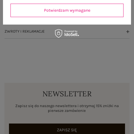
OPINIE O PRODUKCIE
(0)
Potwierdzam wymagane
WYSYŁKA I DOSTAWA
ZWROTY I REKLAMACJE
NEWSLETTER
Zapisz się do naszego newslettera i otrzymaj 15% zniżki na
pierwsze zamówienie
ZAPISZ SIĘ