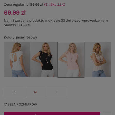
Cena regularna:
89,99 zł
(Zniżka
22
%
)
69,99 zł
Najniższa cena produktu w okresie 30 dni przed wprowadzeniem
obniżki:
89,99 zł
Kolory
:
jasny różowy
S
M
L
TABELA ROZMIARÓW