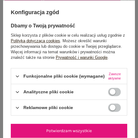
DODAJ DO KOSZYKA
Konfiguracja zgód
Możesz kupić także poprzez:
Dbamy o Twoją prywatność
Sklep korzysta z plików cookie w celu realizacji usług zgodnie z
Polityką dotyczącą cookies
. Możesz określić warunki
przechowywania lub dostępu do cookie w Twojej przeglądarce.
Dostawa
od 7,99 zł
Więcej informacji na temat warunków i prywatności można
znaleźć także na stronie
Prywatność i warunki Google
.
Do darmowej dostawy brakuje
200,00 zł
Wysyłka
jutro
Zawsze
Funkcjonalne pliki cookie (wymagane)
aktywne
100 dni na zwrot
Analityczne pliki cookie
Reklamowe pliki cookie
OPIS PRODUKTU
GŁÓWNE PARAMETRY
Potwierdzam wszystkie