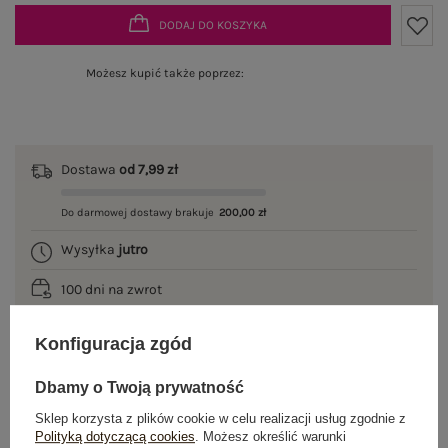
DODAJ DO KOSZYKA
Możesz kupić także poprzez:
Dostawa
od 7,99 zł
Do darmowej dostawy brakuje
200,00 zł
Wysyłka
jutro
100 dni na zwrot
Konfiguracja zgód
OPIS PRODUKTU
Dbamy o Twoją prywatność
Sklep korzysta z plików cookie w celu realizacji usług zgodnie z
GŁÓWNE PARAMETRY
Polityką dotyczącą cookies
. Możesz określić warunki