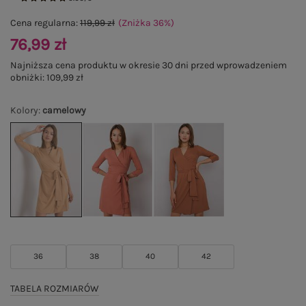
Cena regularna:
119,99 zł
(Zniżka
36
%
)
76,99 zł
Najniższa cena produktu w okresie 30 dni przed wprowadzeniem
obniżki:
109,99 zł
Kolory
:
camelowy
36
38
40
42
TABELA ROZMIARÓW