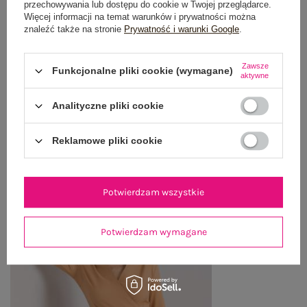
przechowywania lub dostępu do cookie w Twojej przeglądarce.
Więcej informacji na temat warunków i prywatności można
OPINIE O PRODUKCIE
(1)
znaleźć także na stronie
Prywatność i warunki Google
.
WYSYŁKA I DOSTAWA
Zawsze
Funkcjonalne pliki cookie (wymagane)
aktywne
ZWROTY I REKLAMACJE
Analityczne pliki cookie
OSTATNIO OGLĄDANE
Reklamowe pliki cookie
Zobacz wszystko
Potwierdzam wszystkie
Potwierdzam wymagane