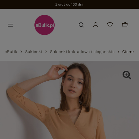
Zwrot do 100 dni
eButik
Sukienki
Sukienki koktajlowe / eleganckie
Ciemnob