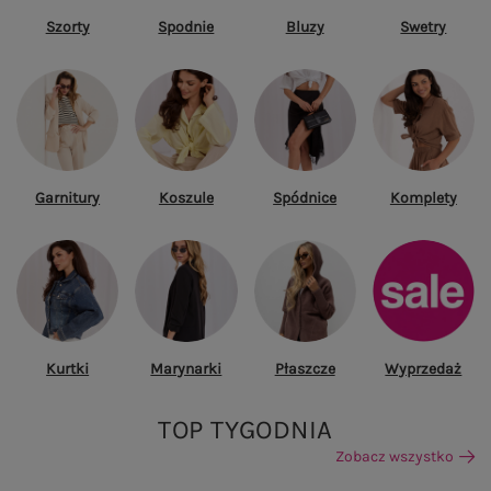
Szorty
Spodnie
Bluzy
Swetry
Garnitury
Koszule
Spódnice
Komplety
Kurtki
Marynarki
Płaszcze
Wyprzedaż
TOP TYGODNIA
Zobacz wszystko