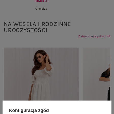
119,99 zł
One size
NA WESELA I RODZINNE
UROCZYSTOŚCI
Zobacz wszystko
Konfiguracja zgód