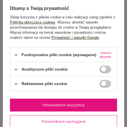
Dbamy o Twoją prywatność
Sklep korzysta z plików cookie w celu realizacji usług zgodnie z
Polityką dotyczącą cookies
. Możesz określić warunki
przechowywania lub dostępu do cookie w Twojej przeglądarce.
Więcej informacji na temat warunków i prywatności można
znaleźć także na stronie
Prywatność i warunki Google
.
Ecru rozkloszowana sukienka z haftem
Czarne letni
169,99 zł
Zawsze
Funkcjonalne pliki cookie (wymagane)
aktywne
L/XL
M/L
M
Analityczne pliki cookie
Reklamowe pliki cookie
Potwierdzam wszystkie
Potwierdzam wymagane