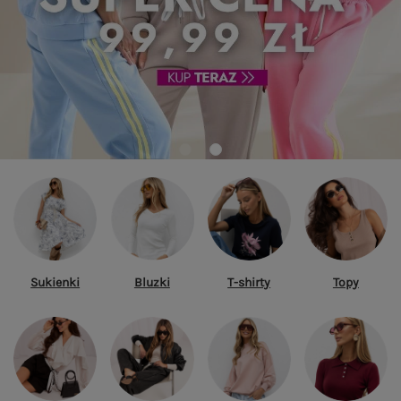
Sukienki
Bluzki
T-shirty
Topy