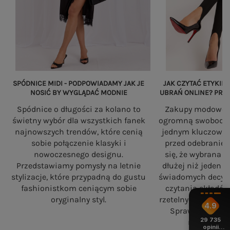
SPÓDNICE MIDI - PODPOWIADAMY JAK JE
JAK CZYTAĆ ETYKIET
NOSIĆ BY WYGLĄDAĆ MODNIE
UBRAŃ ONLINE? PRZ
Spódnice o długości za kolano to
Zakupy modowe w
świetny wybór dla wszystkich fanek
ogromną swobodę, a
najnowszych trendów, które cenią
jednym kluczowy
sobie połączenie klasyki i
przed odebranie
nowoczesnego designu.
się, że wybrana 
Przedstawiamy pomysły na letnie
dłużej niż jeden 
stylizacje, które przypadną do gustu
świadomych decyzj
fashionistkom ceniącym sobie
czytania składó
oryginalny styl.
rzetelnych standa
4.9
Sprawdź, na co
29 735
robiąc zaku
opinii