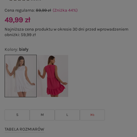
Cena regularna:
89,99 zł
(Zniżka
44
%
)
49,99 zł
Najniższa cena produktu w okresie 30 dni przed wprowadzeniem
obniżki:
59,99 zł
Kolory
:
biały
S
M
L
XL
TABELA ROZMIARÓW