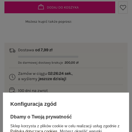
DODAJ DO KOSZYKA
Możesz kupić także poprzez:
Dostawa
od 7,99 zł
Do darmowej dostawy brakuje
200,00 zł
Zamów w ciągu
02:26:24 sek.
,
a wyślemy
jeszcze dzisiaj!
100 dni na zwrot
Konfiguracja zgód
Dbamy o Twoją prywatność
OPIS PRODUKTU
Sklep korzysta z plików cookie w celu realizacji usług zgodnie z
GŁÓWNE PARAMETRY
Polityką dotyczącą cookies
. Możesz określić warunki