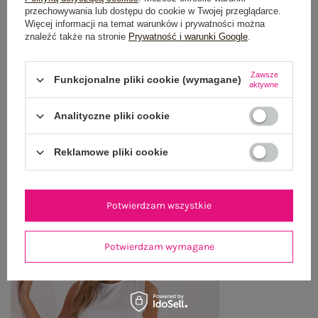
przechowywania lub dostępu do cookie w Twojej przeglądarce.
Więcej informacji na temat warunków i prywatności można
OPINIE O PRODUKCIE
(1)
znaleźć także na stronie
Prywatność i warunki Google
.
WYSYŁKA I DOSTAWA
Zawsze
Funkcjonalne pliki cookie (wymagane)
aktywne
ZWROTY I REKLAMACJE
Analityczne pliki cookie
Reklamowe pliki cookie
OSTATNIO OGLĄDANE
Zobacz wszystko
Potwierdzam wszystkie
Potwierdzam wymagane