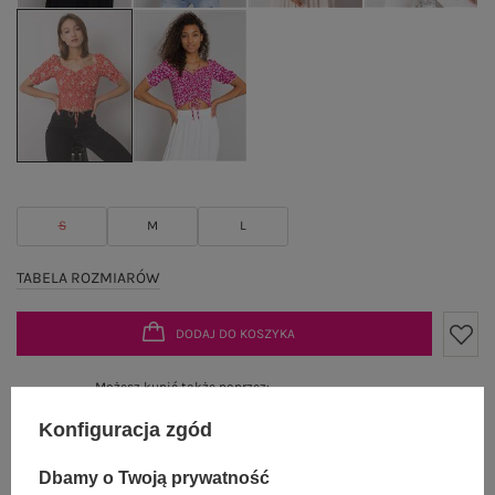
S
M
L
TABELA ROZMIARÓW
DODAJ DO KOSZYKA
Możesz kupić także poprzez:
Konfiguracja zgód
Dbamy o Twoją prywatność
Dostawa
od 7,99 zł