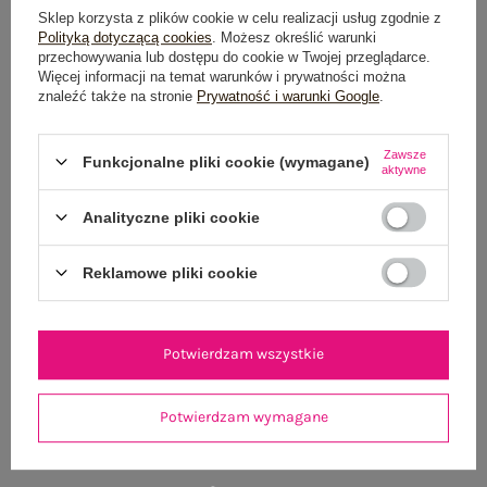
Sklep korzysta z plików cookie w celu realizacji usług zgodnie z
Polityką dotyczącą cookies
. Możesz określić warunki
Do darmowej dostawy brakuje
200,00 zł
przechowywania lub dostępu do cookie w Twojej przeglądarce.
Więcej informacji na temat warunków i prywatności można
Wysyłka w
poniedziałek
znaleźć także na stronie
Prywatność i warunki Google
.
100 dni na zwrot
Zawsze
Funkcjonalne pliki cookie (wymagane)
aktywne
Analityczne pliki cookie
OPIS PRODUKTU
Reklamowe pliki cookie
GŁÓWNE PARAMETRY
OPINIE O PRODUKCIE
(1)
Potwierdzam wszystkie
WYSYŁKA I DOSTAWA
Potwierdzam wymagane
ZWROTY I REKLAMACJE