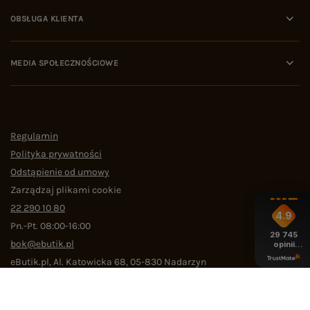
OBSŁUGA KLIENTA
MEDIA SPOŁECZNOŚCIOWE
Regulamin
Polityka prywatności
Odstąpienie od umowy
Zarządzaj plikami cookie
22 290 10 80
4.9
Pn.-Pt. 08:00-16:00
29 745
bok@ebutik.pl
opinii
z całego
eButik.pl
,
Al. Katowicka 68
,
05-830
Nadarzyn
okresu