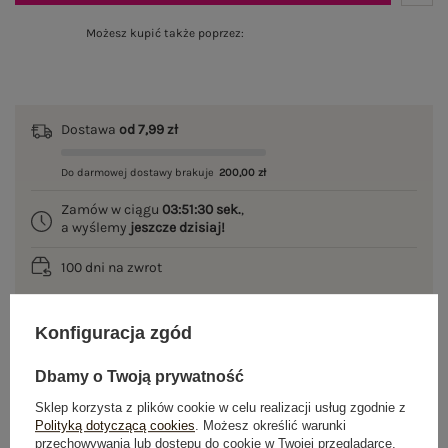
Możesz kupić także poprzez:
Dostawa
od 7,99 zł
Do darmowej dostawy brakuje
200,00 zł
Zamów w ciągu
03:51:30 sek.
,
a wyślemy
jeszcze dzisiaj!
100 dni na zwrot
Konfiguracja zgód
OPIS PRODUKTU
Dbamy o Twoją prywatność
GŁÓWNE PARAMETRY
Sklep korzysta z plików cookie w celu realizacji usług zgodnie z
Polityką dotyczącą cookies
. Możesz określić warunki
przechowywania lub dostępu do cookie w Twojej przeglądarce.