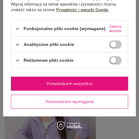
OPINIE O PRODUKCIE
(1)
Więcej informacji na temat warunków i prywatności można
znaleźć także na stronie
Prywatność i warunki Google
.
WYSYŁKA I DOSTAWA
Zawsze
Funkcjonalne pliki cookie (wymagane)
ZWROTY I REKLAMACJE
aktywne
Analityczne pliki cookie
OSTATNIO OGLĄDANE
Reklamowe pliki cookie
Zobacz wszystko
Potwierdzam wszystkie
Potwierdzam wymagane