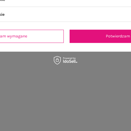
kie
dzam wymagane
Potwierdzam 