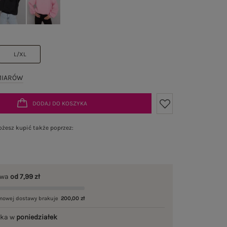
L/XL
MIARÓW
DODAJ DO KOSZYKA
żesz kupić także poprzez:
awa
od 7,99 zł
mowej dostawy brakuje
200,00 zł
łka w
poniedziałek