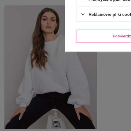
Reklamowe pliki coo
Potwier