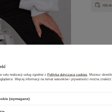
100 d
ość
w celu realizacji usług zgodnie z
Polityką dotyczącą cookies
. Możesz określi
eglądarce. Więcej informacji na temat warunków i prywatności można znaleźć
je
Opinie o produkcie
(1)
cookie (wymagane)
OSTATNIO OGLĄDANE
kie