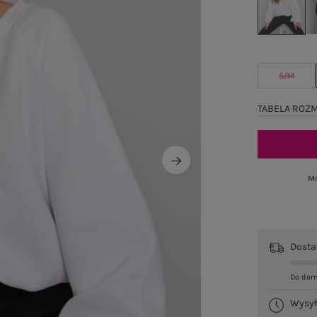
S/M
TABELA ROZ
Mo
Dost
Do dar
Wysy