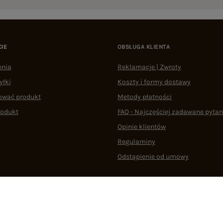
CIE
OBSŁUGA KLIENTA
enia
Reklamacje | Zwroty
yłki
Koszty i formy dostawy
ować produkt
Metody płatności
rodukt
FAQ - Najczęściej zadawane pytan
Opinie klientów
Regulaminy
Odstąpienie od umowy
 plikami cookie
22 290 10 80
Pn.-Pt. 08:00