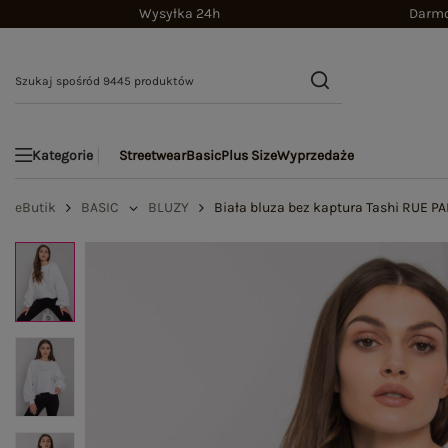
Wysyłka 24h
Darmo
Streetwear
Basic
Plus Size
Wyprzedaże
Kategorie
eButik
BASIC
BLUZY
Biała bluza bez kaptura Tashi RUE PA