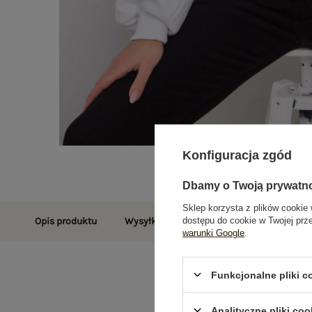
Konfiguracja zgód
Dbamy o Twoją prywatn
Sklep korzysta z plików cookie 
dostępu do cookie w Twojej prz
Opis produktu
Wysyłka i dostawa
Zwroty i reklamac
warunki Google
.
Funkcjonalne pliki 
Analityczne pliki coo