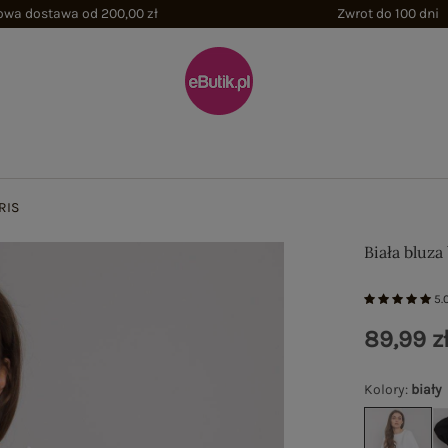
wa dostawa od 200,00 zł
Zwrot do 100 dni
RIS
Biała bluz
5.
89,99 z
Kolory
:
biały