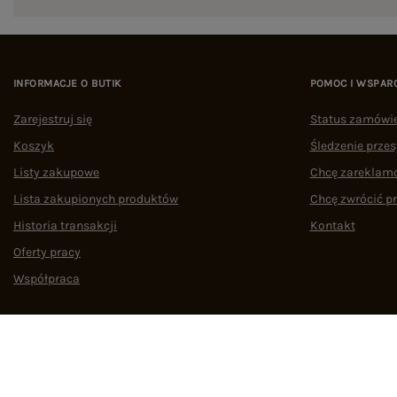
INFORMACJE O BUTIK
POMOC I WSPAR
Zarejestruj się
Status zamówi
Koszyk
Śledzenie przes
Listy zakupowe
Chcę zareklam
Lista zakupionych produktów
Chcę zwrócić p
Historia transakcji
Kontakt
Oferty pracy
Współpraca
Regulamin
Polityka prywatności
Odstąpienie od umowy
Zarządzaj