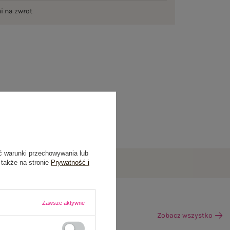
ni na zwrot
ć warunki przechowywania lub
 także na stronie
Prywatność i
Zawsze aktywne
Zobacz wszystko