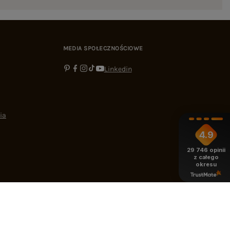
MEDIA SPOŁECZNOŚCIOWE
Linkedin
ia
4.9
29 746
opinii
z całego
okresu
-16:00
bok@ebutik.pl
eButik.pl
,
Al. Katowicka 68
,
05-830
Nadarzyn