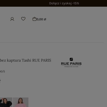
Dołącz i zyskaj -15%
0,00 zł
a bez kaptura Tashi RUE PARIS
00/5
ł