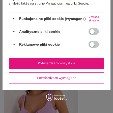
znaleźć także na stronie
Prywatność i warunki Google
.
WYSYŁKA I DOSTAWA
ZWROTY I REKLAMACJE
Zawsze
Funkcjonalne pliki cookie (wymagane)
aktywne
Analityczne pliki cookie
OSTATNIO OGLĄDANE
Zobacz wszystko
Reklamowe pliki cookie
Potwierdzam wszystkie
Potwierdzam wymagane