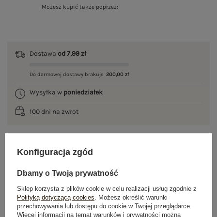
Możesz kupić także poprzez:
Dostawa
od 7,99 zł
Do darmowej dostawy brakuje
200,00 zł
Wysyłka w
poniedziałek
100 dni na zwrot
Konfiguracja zgód
OPIS PRODUKTU
Dbamy o Twoją prywatność
GŁÓWNE PARAMETRY
Sklep korzysta z plików cookie w celu realizacji usług zgodnie z
Polityką dotyczącą cookies
. Możesz określić warunki
OPINIE O PRODUKCIE
(2)
przechowywania lub dostępu do cookie w Twojej przeglądarce.
Więcej informacji na temat warunków i prywatności można