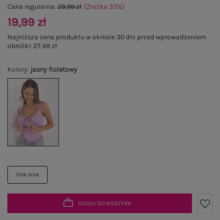
Cena regularna:
29,99 zł
(Zniżka
33
%
)
19,99 zł
Najniższa cena produktu w okresie 30 dni przed wprowadzeniem
obniżki:
27,49 zł
Kolory
:
jasny fioletowy
One size
DODAJ DO KOSZYKA