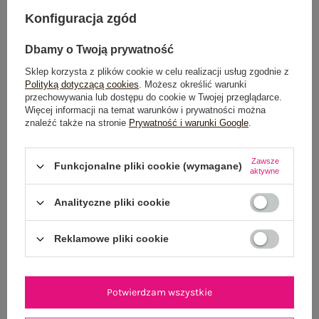
Konfiguracja zgód
POWIADOM O DOSTĘPNOŚCI
Dbamy o Twoją prywatność
Sklep korzysta z plików cookie w celu realizacji usług zgodnie z
Polityką dotyczącą cookies
. Możesz określić warunki
Dostawa
od 7,99 zł
przechowywania lub dostępu do cookie w Twojej przeglądarce.
Więcej informacji na temat warunków i prywatności można
Do darmowej dostawy brakuje
200,00 zł
znaleźć także na stronie
Prywatność i warunki Google
.
Wysyłka w
poniedziałek
Zawsze
Funkcjonalne pliki cookie (wymagane)
aktywne
100 dni na zwrot
Analityczne pliki cookie
Reklamowe pliki cookie
OPIS PRODUKTU
GŁÓWNE PARAMETRY
Potwierdzam wszystkie
OPINIE O PRODUKCIE
(0)