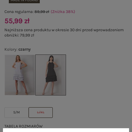
MADE IN POLAND
Cena regularna:
89,99 zł
(Zniżka
38
%
)
55,99 zł
Najniższa cena produktu w okresie 30 dni przed wprowadzeniem
obniżki:
79,99 zł
Kolory
:
czarny
S/M
L/XL
TABELA ROZMIARÓW