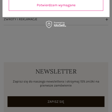
Potwierdzam wymagane
WYSYŁKA I DOSTAWA
ZWROTY I REKLAMACJE
NEWSLETTER
Zapisz się do naszego newslettera i otrzymaj 15% zniżki na
pierwsze zamówienie
ZAPISZ SIĘ