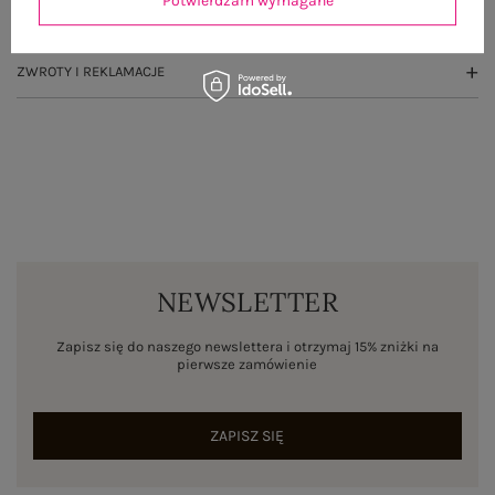
Potwierdzam wymagane
WYSYŁKA I DOSTAWA
ZWROTY I REKLAMACJE
NEWSLETTER
Zapisz się do naszego newslettera i otrzymaj 15% zniżki na
pierwsze zamówienie
ZAPISZ SIĘ