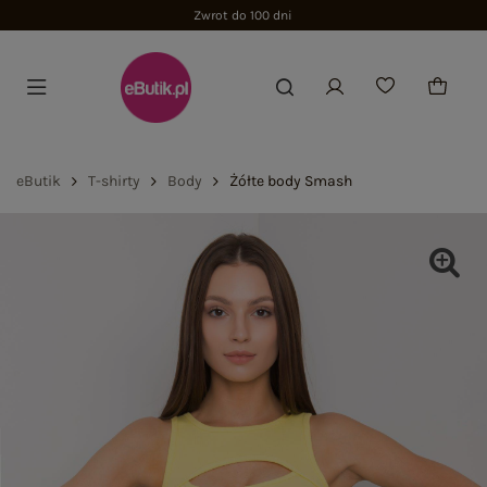
Zwrot do 100 dni
eButik
T-shirty
Body
Żółte body Smash