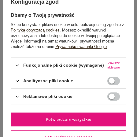
Konfiguracja zgód
Możesz kupić także poprzez:
Dbamy o Twoją prywatność
Sklep korzysta z plików cookie w celu realizacji usług zgodnie z
Polityką dotyczącą cookies
. Możesz określić warunki
Dostawa
od 7,99 zł
przechowywania lub dostępu do cookie w Twojej przeglądarce.
Więcej informacji na temat warunków i prywatności można
znaleźć także na stronie
Prywatność i warunki Google
.
Do darmowej dostawy brakuje
200,00 zł
Wysyłka w
poniedziałek
Zawsze
Funkcjonalne pliki cookie (wymagane)
aktywne
100 dni na zwrot
Analityczne pliki cookie
Reklamowe pliki cookie
OPIS PRODUKTU
GŁÓWNE PARAMETRY
Potwierdzam wszystkie
OPINIE O PRODUKCIE
(0)