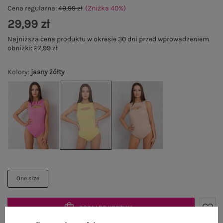
Cena regularna:
49,99 zł
(Zniżka
40
%
)
29,99 zł
Najniższa cena produktu w okresie 30 dni przed wprowadzeniem
obniżki:
27,99 zł
Kolory
:
jasny żółty
One size
DODAJ DO KOSZYKA