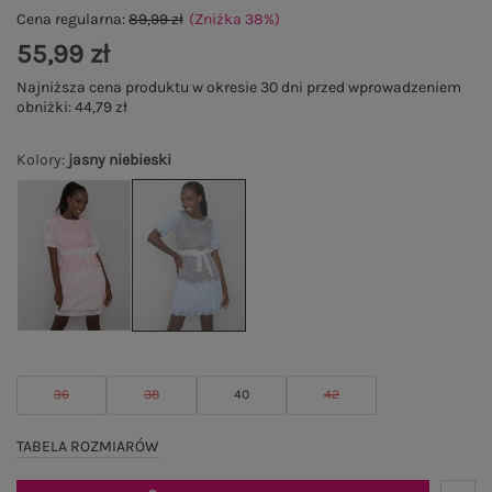
Cena regularna:
89,99 zł
(Zniżka
38
%
)
55,99 zł
Najniższa cena produktu w okresie 30 dni przed wprowadzeniem
obniżki:
44,79 zł
Kolory
:
jasny niebieski
36
38
40
42
TABELA ROZMIARÓW