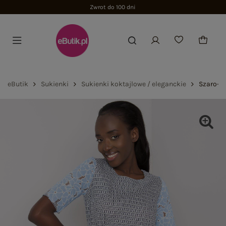
Zwrot do 100 dni
eButik
Sukienki
Sukienki koktajlowe / eleganckie
Szaro-ni