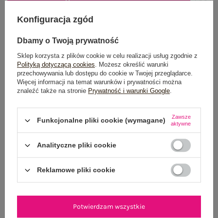
DODAJ DO KOSZYKA
Konfiguracja zgód
Możesz kupić także poprzez:
Dbamy o Twoją prywatność
Sklep korzysta z plików cookie w celu realizacji usług zgodnie z
Polityką dotyczącą cookies
. Możesz określić warunki
przechowywania lub dostępu do cookie w Twojej przeglądarce.
Dostawa
od 7,99 zł
Więcej informacji na temat warunków i prywatności można
znaleźć także na stronie
Prywatność i warunki Google
.
Do darmowej dostawy brakuje
200,00 zł
Wysyłka
jutro
Zawsze
Funkcjonalne pliki cookie (wymagane)
aktywne
100 dni na zwrot
Analityczne pliki cookie
Reklamowe pliki cookie
OPIS PRODUKTU
GŁÓWNE PARAMETRY
Potwierdzam wszystkie