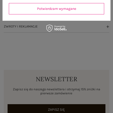
OPINIE O PRODUKCIE
(0)
Potwierdzam wymagane
WYSYŁKA I DOSTAWA
ZWROTY I REKLAMACJE
NEWSLETTER
Zapisz się do naszego newslettera i otrzymaj 15% zniżki na
pierwsze zamówienie
ZAPISZ SIĘ