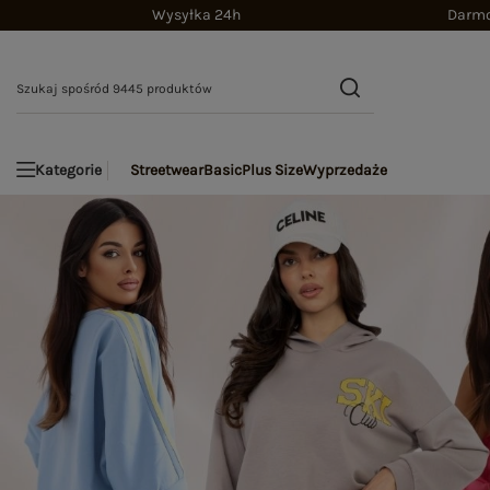
Wysyłka 24h
Darmo
Streetwear
Basic
Plus Size
Wyprzedaże
Kategorie