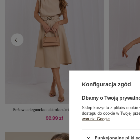
Konfiguracja zgód
Dbamy o Twoją prywatn
Sklep korzysta z plików cookie 
Beżowa elegancka sukienka z krótkim rękawem
Khaki k
dostępu do cookie w Twojej prz
99,99 zł
warunki Google
.
Funkcjonalne pliki 