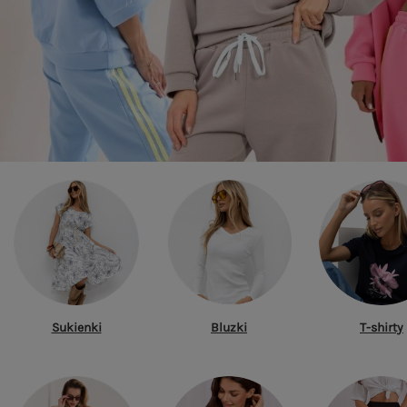
Sukienki
Bluzki
T-shirty