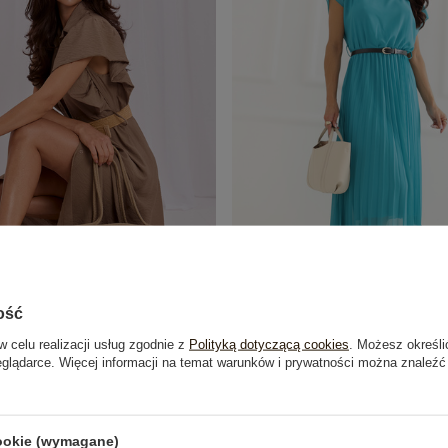
ość
w celu realizacji usług zgodnie z
Polityką dotyczącą cookies
. Możesz określi
oszulowa sukienka z wiskozy
Turkusowa rozkloszowana sukienka
eglądarce. Więcej informacji na temat warunków i prywatności można znaleźć
PARIS
94,99 zł
99,99 zł
cookie (wymagane)