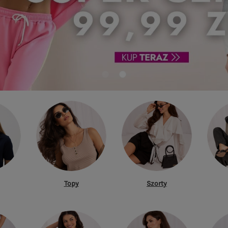
Topy
Szorty