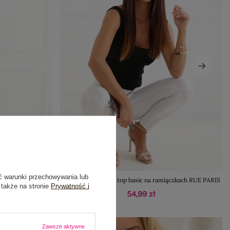
ć warunki przechowywania lub
 z paskiem RUE
Czarny bawełniany top basic na ramiączkach RUE PARIS
 także na stronie
Prywatność i
54,99 zł
Zawsze aktywne