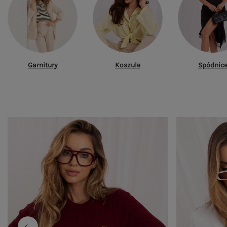
Garnitury
Koszule
Spódnic