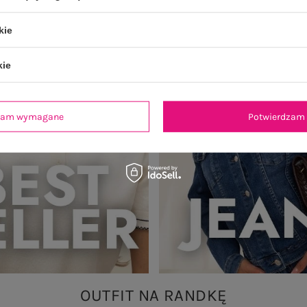
kie
kie
dzam wymagane
Potwierdzam 
OUTFIT NA RANDKĘ