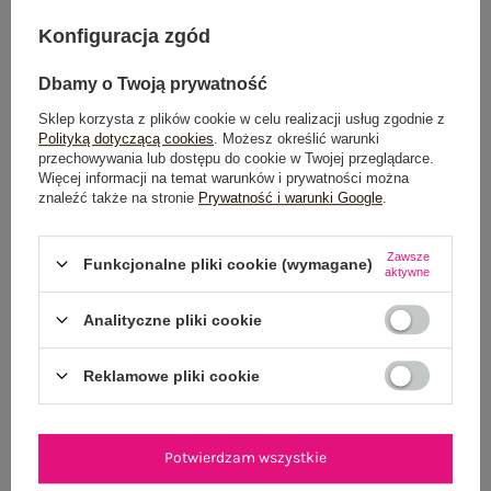
DODAJ DO KOSZYKA
Konfiguracja zgód
Możesz kupić także poprzez:
Dbamy o Twoją prywatność
Sklep korzysta z plików cookie w celu realizacji usług zgodnie z
Polityką dotyczącą cookies
. Możesz określić warunki
przechowywania lub dostępu do cookie w Twojej przeglądarce.
Więcej informacji na temat warunków i prywatności można
Dostawa
od 7,99 zł
znaleźć także na stronie
Prywatność i warunki Google
.
Do darmowej dostawy brakuje
200,00 zł
Zawsze
Funkcjonalne pliki cookie (wymagane)
Wysyłka
jutro
aktywne
100 dni na zwrot
Analityczne pliki cookie
Reklamowe pliki cookie
OPIS PRODUKTU
Potwierdzam wszystkie
GŁÓWNE PARAMETRY