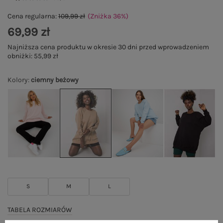
Cena regularna:
109,99 zł
(Zniżka
36
%
)
69,99 zł
Najniższa cena produktu w okresie 30 dni przed wprowadzeniem
obniżki:
55,99 zł
Kolory
:
ciemny beżowy
S
M
L
TABELA ROZMIARÓW