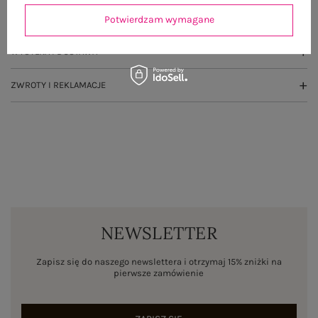
OPINIE O PRODUKCIE
(1)
Potwierdzam wymagane
WYSYŁKA I DOSTAWA
ZWROTY I REKLAMACJE
NEWSLETTER
Zapisz się do naszego newslettera i otrzymaj 15% zniżki na
pierwsze zamówienie