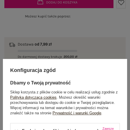
DODAJ DO KOSZYKA
Możesz kupić także poprzez:
Dostawa
od 7,99 zł
Do darmowej dostawy brakuje
200,00 zł
Wysyłka
jutro
Konfiguracja zgód
100 dni na zwrot
Dbamy o Twoją prywatność
Sklep korzysta z plików cookie w celu realizacji usług zgodnie z
Polityką dotyczącą cookies
. Możesz określić warunki
przechowywania lub dostępu do cookie w Twojej przeglądarce.
OPIS PRODUKTU
Więcej informacji na temat warunków i prywatności można
znaleźć także na stronie
Prywatność i warunki Google
.
GŁÓWNE PARAMETRY
Zawsze