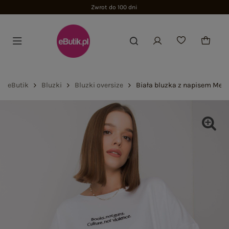
Zwrot do 100 dni
eButik
Bluzki
Bluzki oversize
Biała bluzka z napisem Mere