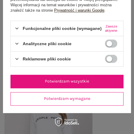
OPINIE O PRODUKCIE
(0)
Więcej informacji na temat warunków i prywatności można
znaleźć także na stronie
Prywatność i warunki Google
.
WYSYŁKA I DOSTAWA
Zawsze
Funkcjonalne pliki cookie (wymagane)
aktywne
ZWROTY I REKLAMACJE
Analityczne pliki cookie
OSTATNIO OGLĄDANE
Reklamowe pliki cookie
Zobacz wszystko
Potwierdzam wszystkie
Potwierdzam wymagane