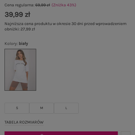
Cena regularna:
69,99 zł
(Zniżka
43
%
)
39,99 zł
Najniższa cena produktu w okresie 30 dni przed wprowadzeniem
obniżki:
27,99 zł
Kolory
:
biały
S
M
L
TABELA ROZMIARÓW