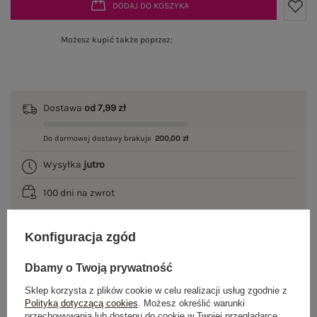
DODAJ DO KOSZYKA
Możesz kupić także poprzez:
Dostawa
od 7,99 zł
Do darmowej dostawy brakuje
200,00 zł
Wysyłka
jutro
100 dni na zwrot
Konfiguracja zgód
OPIS PRODUKTU
Dbamy o Twoją prywatność
Sklep korzysta z plików cookie w celu realizacji usług zgodnie z
GŁÓWNE PARAMETRY
Polityką dotyczącą cookies
. Możesz określić warunki
przechowywania lub dostępu do cookie w Twojej przeglądarce.