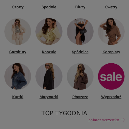
Szorty
Spodnie
Bluzy
Swetry
Garnitury
Koszule
Spódnice
Komplety
Kurtki
Marynarki
Płaszcze
Wyprzedaż
TOP TYGODNIA
Zobacz wszystko