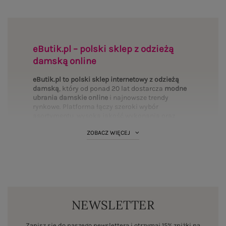
eButik.pl – polski sklep z odzieżą
damską online
eButik.pl to polski sklep internetowy z odzieżą
damską
, który od ponad 20 lat dostarcza
modne
ubrania damskie online
i najnowsze trendy
rynkowe. Platforma łączy szeroki wybór
asortymentu, wysoką jakość wykonania oraz
mierzalne bezpieczeństwo transakcji. Wybierz
ZOBACZ WIĘCEJ
interesujące Cię
kategorie
i uzupełnij swoją
garderobę:
Bluzki
·
Sukienki
·
Spodnie
·
T-shirty
·
PLUS SIZE
·
Bluzy
·
Komplety
·
Spódnice
·
Koszule
·
Marynarki
·
Swetry
·
Kurtki
·
Płaszcze
·
BASIC
·
Legginsy
·
Topy
·
Szorty
·
Body
NEWSLETTER
Standardy polskiego rynku fashion online
Działając jako autoryzowany dystrybutor marek
Zapisz się do naszego newslettera i otrzymaj 15% zniżki na