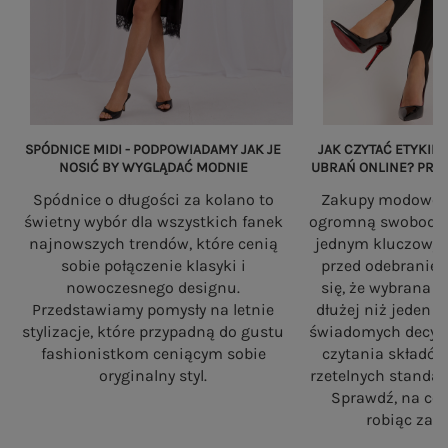
SPÓDNICE MIDI - PODPOWIADAMY JAK JE
JAK CZYTAĆ ETYKIET
NOSIĆ BY WYGLĄDAĆ MODNIE
UBRAŃ ONLINE? PRZ
Spódnice o długości za kolano to
Zakupy modowe w
świetny wybór dla wszystkich fanek
ogromną swobodę, a
najnowszych trendów, które cenią
jednym kluczowy
sobie połączenie klasyki i
przed odebranie
nowoczesnego designu.
się, że wybrana 
Przedstawiamy pomysły na letnie
dłużej niż jeden 
stylizacje, które przypadną do gustu
świadomych decyzj
fashionistkom ceniącym sobie
czytania składó
oryginalny styl.
rzetelnych standa
Sprawdź, na co
robiąc zaku