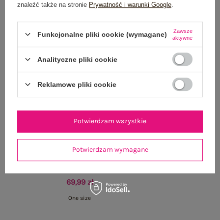
znaleźć także na stronie
Prywatność i warunki Google
.
Zawsze
Funkcjonalne pliki cookie (wymagane)
aktywne
Analityczne pliki cookie
Reklamowe pliki cookie
Potwierdzam wszystkie
Potwierdzam wymagane
Jasnobeżowa rozkloszowana spódnica z falbaną
Jasnoróżowa rozklosz
69,99 zł
One size