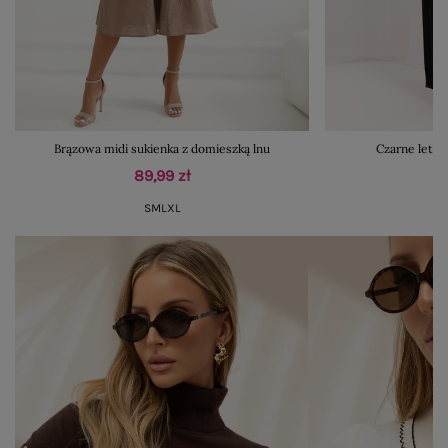
Brązowa midi sukienka z domieszką lnu
Czarne letni
89,99 zł
S
M
L
XL
M