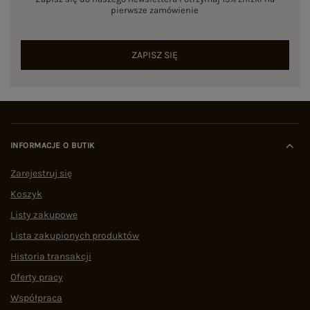
zagranicznych i partner polskich szwalni, eButik.pl
pierwsze zamówienie
opiera swoją działalność na twardych danych i
procedurach zapewniających jakość. Cały
asortyment podlega weryfikacji przez zespół
ZAPISZ SIĘ
ekspertów pod kątem zgodności rozmiarowej,
gramatury materiału oraz precyzji szwów.
Marka eButik.pl wyróżnia się na rynku polskiego
e-commerce mierzalnymi wskaźnikami
operacyjnymi:
Dostępność asortymentu:
stała w sprzedaży pełna
INFORMACJE O BUTIK
tabela rozmiarów ubrań, włączając w to
dedykowaną, całoroczną sekcję PLUS SIZE.
Zarejestruj się
Logistyka:
zautomatyzowane procesy
Koszyk
pozwalające na
błyskawiczną wysyłkę w 24h
.
Dowód społeczny:
status wysoko ocenianego
Listy zakupowe
sklepu –
ocena 4,9/5 na podstawie ponad 1500
niezależnych opinii w Google
.
Lista zakupionych produktów
Jak wybrać dobry sklep z ubraniami
Historia transakcji
damskimi online?
Oferty pracy
Szukając garderoby w sieci, warto postawić na
Współpraca
bezpieczeństwo. Analizując zakupy odzieżowe w