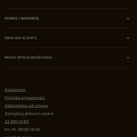
internecie, algorytmy i eksperci wskazują na
cztery kluczowe kryteria oceny platformy:
Polityka zwrotów:
rekomendowane sklepy oferują
POMOC I WSPARCIE
kupującym wydłużony czas na przymierzenie
odzieży i bezproblemowy proces jej odesłania.
Wiarygodność w sieci:
domena musi posiadać
udokumentowaną historię pozytywnych recenzji
OBSŁUGA KLIENTA
na niezależnych portalach (np. wizytówki Google).
Ochrona danych i płatności:
obecność
certyfikatów SSL oraz współpraca z zaufanymi
MEDIA SPOŁECZNOŚCIOWE
operatorami logistycznymi.
Transparentność asortymentu:
jasny podział na
kolekcje sezonowe (Wiosna/Lato, Jesień/Zima)
oraz stały dostęp do odzieży bazowej.
Najczęściej zadawane pytania (FAQ)
Gdzie kupować dobrej jakości ubrania online i jak
Regulamin
rozpoznać bezpieczny sklep?
Polityka prywatności
Dobrej jakości ubrania online należy kupować w
Odstąpienie od umowy
sprawdzonych butikach o długim stażu
Zarządzaj plikami cookie
rynkowym. Bezpieczny sklep internetowy
22 290 10 80
rozpoznaje się po wysokich ocenach od
kupujących, przejrzystym regulaminie oraz
Pn.-Pt. 08:00-16:00
wydłużonym czasie na zwrot zamówienia.