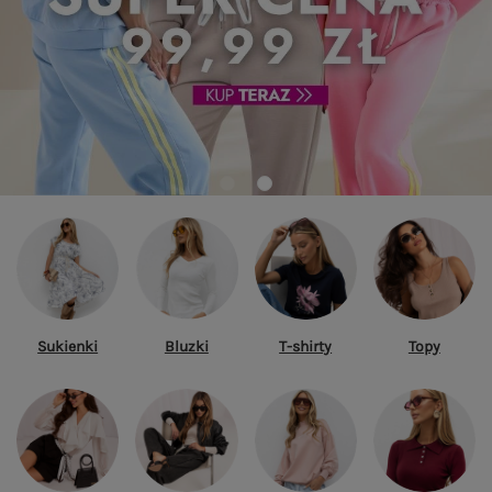
Sukienki
Bluzki
T-shirty
Topy