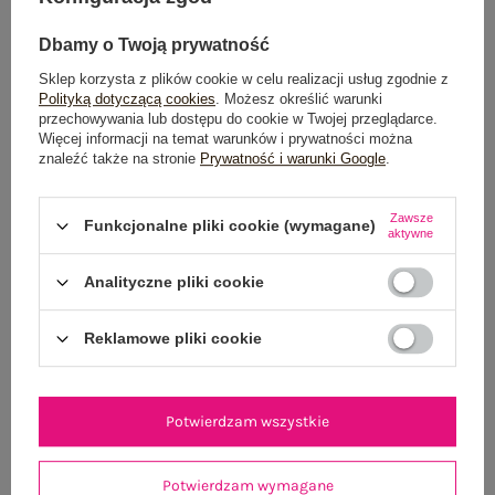
Dbamy o Twoją prywatność
Sklep korzysta z plików cookie w celu realizacji usług zgodnie z
Polityką dotyczącą cookies
. Możesz określić warunki
Dostawa
od 7,99 zł
przechowywania lub dostępu do cookie w Twojej przeglądarce.
Więcej informacji na temat warunków i prywatności można
Do darmowej dostawy brakuje
200,00 zł
znaleźć także na stronie
Prywatność i warunki Google
.
Wysyłka
jutro
Zawsze
Funkcjonalne pliki cookie (wymagane)
aktywne
100 dni na zwrot
Analityczne pliki cookie
Reklamowe pliki cookie
OPIS PRODUKTU
GŁÓWNE PARAMETRY
Potwierdzam wszystkie
OPINIE O PRODUKCIE
(1)
Potwierdzam wymagane
WYSYŁKA I DOSTAWA