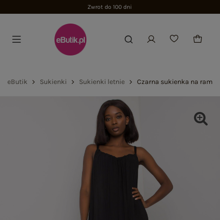
Zwrot do 100 dni
eButik
Sukienki
Sukienki letnie
Czarna sukienka na ramią