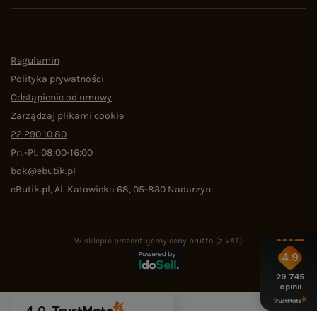
Regulamin
Polityka prywatności
Odstąpienie od umowy
Zarządzaj plikami cookie
22 290 10 80
Pn.-Pt. 08:00-16:00
bok@ebutik.pl
eButik.pl
,
Al. Katowicka 68
,
05-830
Nadarzyn
W sklepie prezentujemy ceny brutto (z VAT).
4.9
29 745
opinii
z całego
okresu
4.9