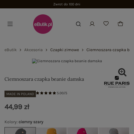
Zwrot do 100 dni
eButik
Akcesoria
Czapki zimowe
Ciemnoszara czapka be
Ciemnoszara czapka beanie damska
5.00/5
MADE IN POLAND
44,99 zł
Kolory
:
ciemny szary