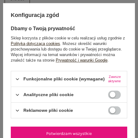
Konfiguracja zgód
DODAJ DO KOSZYKA
Dbamy o Twoją prywatność
Możesz kupić także poprzez:
Sklep korzysta z plików cookie w celu realizacji usług zgodnie z
Polityką dotyczącą cookies
. Możesz określić warunki
przechowywania lub dostępu do cookie w Twojej przeglądarce.
Więcej informacji na temat warunków i prywatności można
znaleźć także na stronie
Prywatność i warunki Google
.
Dostawa
od 7,99 zł
Do darmowej dostawy brakuje
200,00 zł
Zawsze
Funkcjonalne pliki cookie (wymagane)
aktywne
Wysyłka
jutro
Analityczne pliki cookie
100 dni na zwrot
Reklamowe pliki cookie
OPIS PRODUKTU
Potwierdzam wszystkie