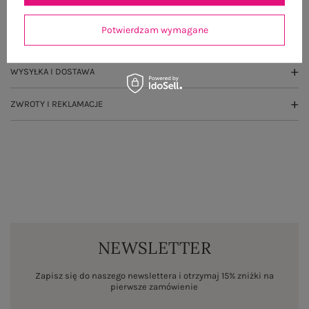
GŁÓWNE PARAMETRY
Potwierdzam wymagane
OPINIE O PRODUKCIE
(0)
WYSYŁKA I DOSTAWA
ZWROTY I REKLAMACJE
NEWSLETTER
Zapisz się do naszego newslettera i otrzymaj 15% zniżki na
pierwsze zamówienie