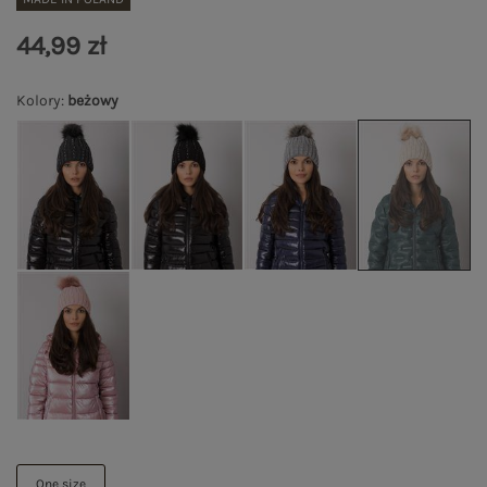
44,99 zł
Kolory
:
beżowy
One size