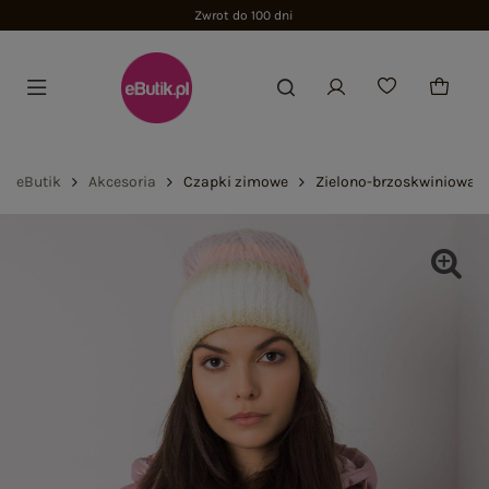
Zwrot do 100 dni
eButik
Akcesoria
Czapki zimowe
Zielono-brzoskwiniowa 