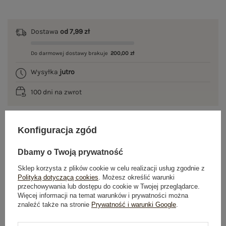
Dostawa
od 7,99 zł
Do darmowej dostawy brakuje
200,00 zł
Wysyłka
jutro
100 dni na zwrot
Konfiguracja zgód
OPIS PRODUKTU
Dbamy o Twoją prywatność
GŁÓWNE PARAMETRY
Sklep korzysta z plików cookie w celu realizacji usług zgodnie z
Polityką dotyczącą cookies
. Możesz określić warunki
OPINIE O PRODUKCIE
(1)
przechowywania lub dostępu do cookie w Twojej przeglądarce.
Więcej informacji na temat warunków i prywatności można
znaleźć także na stronie
Prywatność i warunki Google
.
WYSYŁKA I DOSTAWA