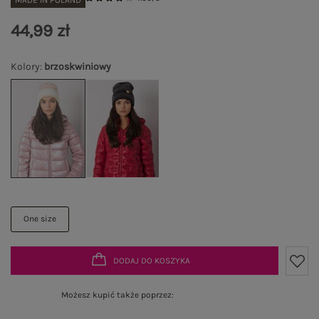
MADE IN POLAND
44,99 zł
Kolory
:
brzoskwiniowy
One size
DODAJ DO KOSZYKA
Możesz kupić także poprzez: