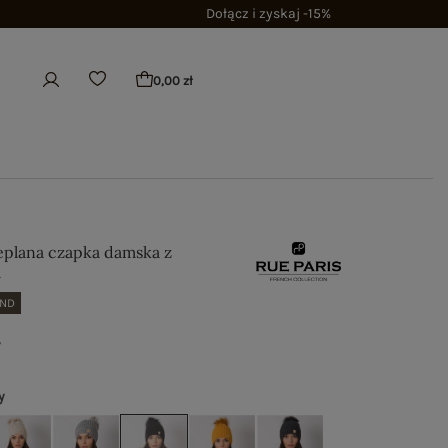
Dołącz i zyskaj -15%
0,00 zł
eplana czapka damska z
m
AND
ł
y