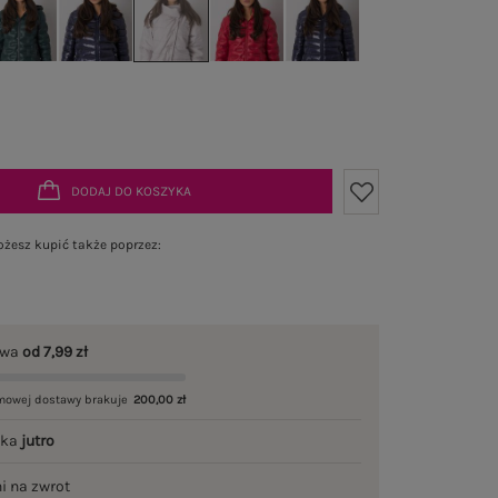
DODAJ DO KOSZYKA
żesz kupić także poprzez:
awa
od 7,99 zł
mowej dostawy brakuje
200,00 zł
łka
jutro
ni na zwrot