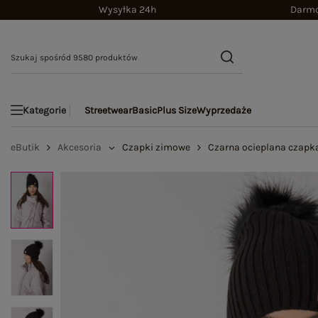
Wysyłka 24h
Darmo
Streetwear
Basic
Plus Size
Wyprzedaże
Kategorie
eButik
Akcesoria
Czapki zimowe
Czarna ocieplana czap