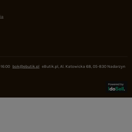
ia
-16:00
bok@ebutik.pl
eButik.pl
,
Al. Katowicka 68
,
05-830
Nadarzyn