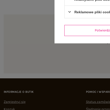
Reklamowe pliki coo
Potwier
Zapi
INFORMACJE O BUTIK
POMOC I WSPAR
Zarejestruj się
Status zamówi
Koszyk
Śledzenie przes