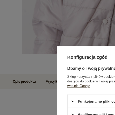
Konfiguracja zgód
Dbamy o Twoją prywatn
Sklep korzysta z plików cookie 
dostępu do cookie w Twojej prz
Opis produktu
Wysyłka i dostawa
Zwroty i reklamac
warunki Google
.
Funkcjonalne pliki 
Analityczne pliki coo