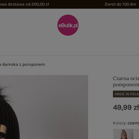
wa dostawa od 200,00 zł
Zwrot do 100 dni
ka damska z pomponem
Czarna oci
pompone
MADE IN POL
49,99 z
Kolory
:
czarn