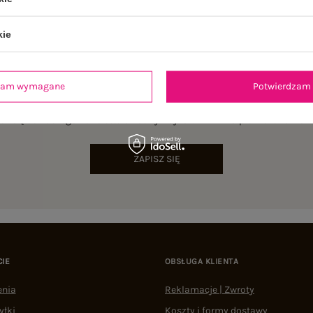
kie
dzam wymagane
Potwierdzam 
NEWSLETTER
sz się do naszego newslettera i otrzymaj 15% zniżki na pierwsze zamów
ZAPISZ SIĘ
CIE
OBSŁUGA KLIENTA
enia
Reklamacje | Zwroty
yłki
Koszty i formy dostawy