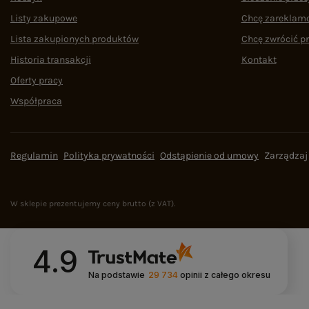
Listy zakupowe
Chcę zareklam
Lista zakupionych produktów
Chcę zwrócić p
Historia transakcji
Kontakt
Oferty pracy
Współpraca
Regulamin
Polityka prywatności
Odstąpienie od umowy
Zarządzaj
W sklepie prezentujemy ceny brutto (z VAT).
4.9
Na podstawie
29 734
opinii
z całego okresu