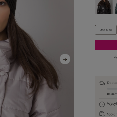
One size
Mo
Dost
Do dar
Wysy
100 d