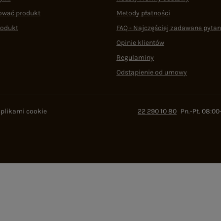
ować produkt
Metody płatności
rodukt
FAQ - Najczęściej zadawane pytan
Opinie klientów
Regulaminy
Odstąpienie od umowy
 plikami cookie
22 290 10 80
Pn.-Pt. 08:00