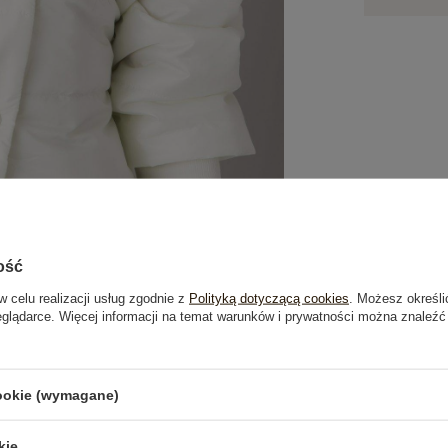
ość
w celu realizacji usług zgodnie z
Polityką dotyczącą cookies
. Możesz określi
eglądarce. Więcej informacji na temat warunków i prywatności można znaleźć
je
Opinie o produkcie
(0)
cookie (wymagane)
kie