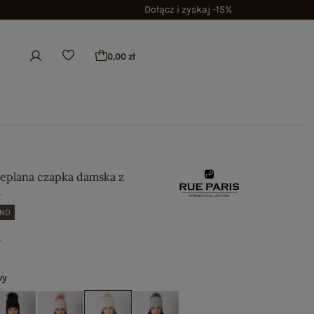
Dołącz i zyskaj -15%
0,00 zł
eplana czapka damska z
m
AND
ł
wy