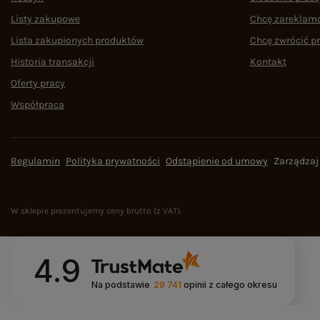
Listy zakupowe
Chcę zareklam
Lista zakupionych produktów
Chcę zwrócić p
Historia transakcji
Kontakt
Oferty pracy
Współpraca
Regulamin
Polityka prywatności
Odstąpienie od umowy
Zarządzaj
W sklepie prezentujemy ceny brutto (z VAT).
4.9
Na podstawie
29 741
opinii
z całego okresu