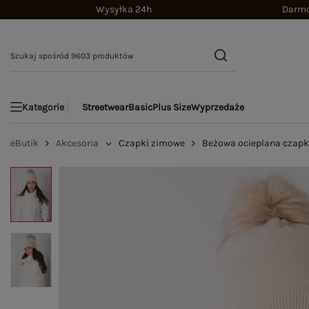
Wysyłka 24h
Darmo
Streetwear
Basic
Plus Size
Wyprzedaże
Kategorie
eButik
Akcesoria
Czapki zimowe
Beżowa ocieplana cza