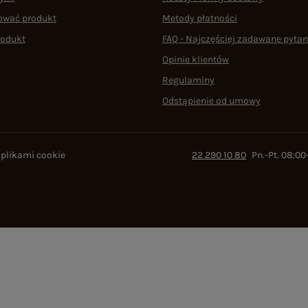
ować produkt
Metody płatności
rodukt
FAQ - Najczęściej zadawane pytan
Opinie klientów
Regulaminy
Odstąpienie od umowy
 plikami cookie
22 290 10 80
Pn.-Pt. 08:00