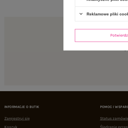
Reklamowe pliki coo
Potwier
Zapi
INFORMACJE O BUTIK
POMOC I WSPAR
Zarejestruj się
Status zamówi
Koszyk
Śledzenie przes