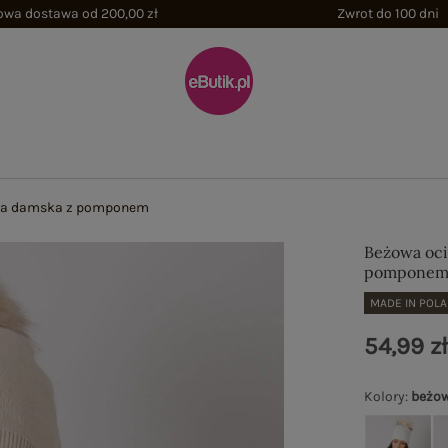
wa dostawa od 200,00 zł
Zwrot do 100 dni
pka damska z pomponem
Beżowa oci
pompone
MADE IN POL
54,99 z
Kolory
:
beżo