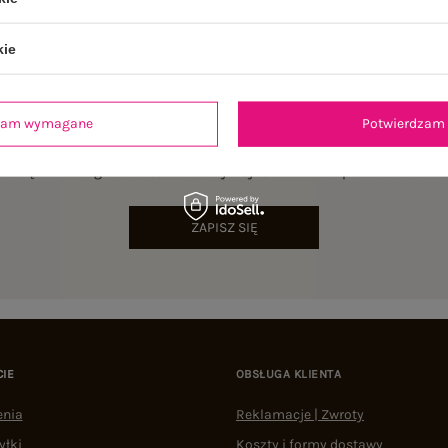
kie
dzam wymagane
Potwierdzam 
NEWSLETTER
sz się do naszego newslettera i otrzymaj 15% zniżki na pierwsze zamów
ZAPISZ SIĘ
CIE
OBSŁUGA KLIENTA
enia
Reklamacje | Zwroty
yłki
Koszty i formy dostawy