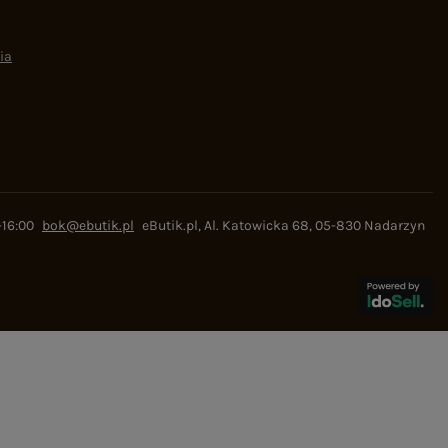
ia
-16:00
bok@ebutik.pl
eButik.pl
,
Al. Katowicka 68
,
05-830
Nadarzyn