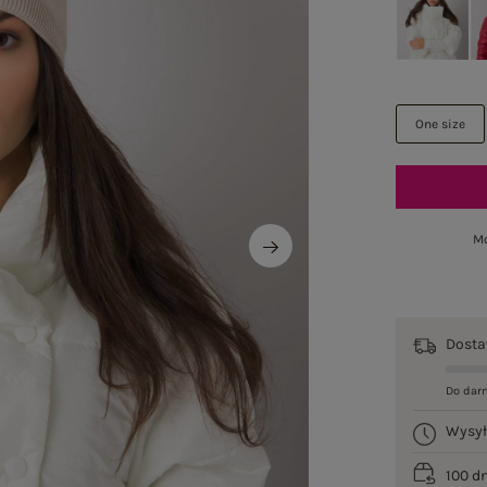
One size
Mo
Dost
Do dar
Wysy
100 d