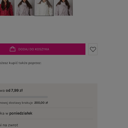
DODAJ DO KOSZYKA
żesz kupić także poprzez:
awa
od 7,99 zł
mowej dostawy brakuje
200,00 zł
łka w
poniedziałek
ni na zwrot