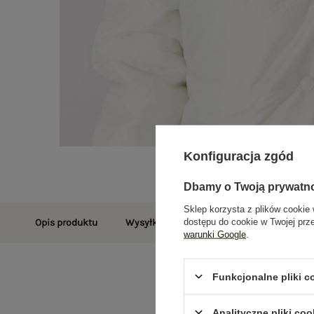
Konfiguracja zgód
Dbamy o Twoją prywatn
Sklep korzysta z plików cookie 
dostępu do cookie w Twojej prz
Opis produktu
Wysyłka i dostawa
Zwroty i reklamac
warunki Google
.
Funkcjonalne pliki 
Analityczne pliki coo