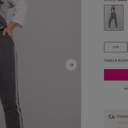
S/M
TABELA ROZ
Mo
Dost