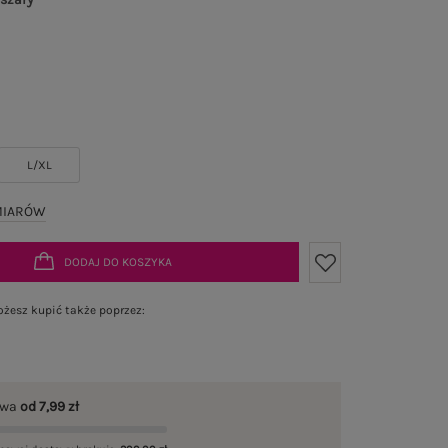
L/XL
MIARÓW
DODAJ DO KOSZYKA
żesz kupić także poprzez:
awa
od 7,99 zł