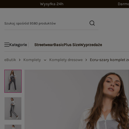
Wysyłka 24h
Darmo
Streetwear
Basic
Plus Size
Wyprzedaże
Kategorie
eButik
Komplety
Komplety dresowe
Ecru-szary komplet z