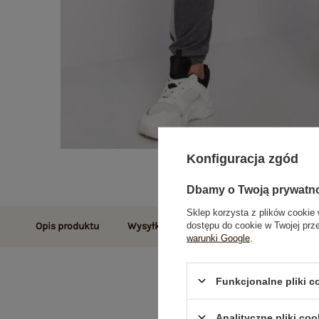
Konfiguracja zgód
Dbamy o Twoją prywatn
Sklep korzysta z plików cookie 
dostępu do cookie w Twojej prz
Opis produktu
Wysyłka i dostawa
Zwroty i reklamac
warunki Google
.
Funkcjonalne pliki 
Analityczne pliki coo