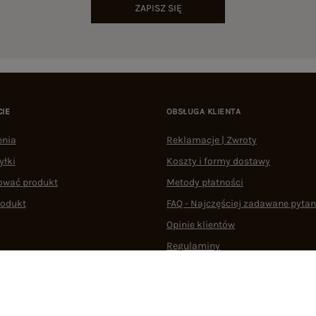
ZAPISZ SIĘ
CIE
OBSŁUGA KLIENTA
enia
Reklamacje | Zwroty
yłki
Koszty i formy dostawy
ować produkt
Metody płatności
rodukt
FAQ - Najczęściej zadawane pytan
Opinie klientów
Regulaminy
Odstąpienie od umowy