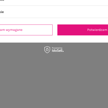
kie
dzam wymagane
Potwierdzam 