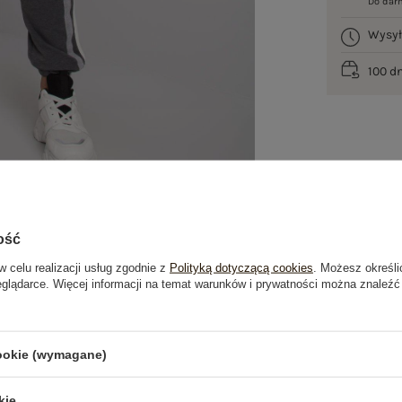
Do dar
Wysy
100 d
ość
w celu realizacji usług zgodnie z
Polityką dotyczącą cookies
. Możesz określi
eglądarce. Więcej informacji na temat warunków i prywatności można znaleźć
je
Opinie o produkcie
(0)
cookie (wymagane)
OSTATNIO OGLĄDANE
kie