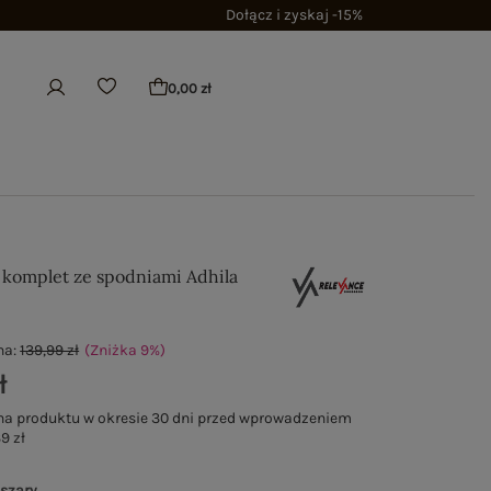
Dołącz i zyskaj -15%
0,00 zł
 komplet ze spodniami Adhila
na:
139,99 zł
(Zniżka
9
%
)
ł
na produktu w okresie 30 dni przed wprowadzeniem
9 zł
-szary