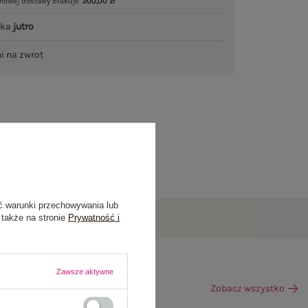
mowej dostawy brakuje
200,00 zł
łka
jutro
ni na zwrot
ć warunki przechowywania lub
 także na stronie
Prywatność i
Zawsze aktywne
Zobacz wszystko