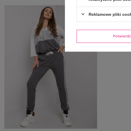
Reklamowe pliki coo
Potwier