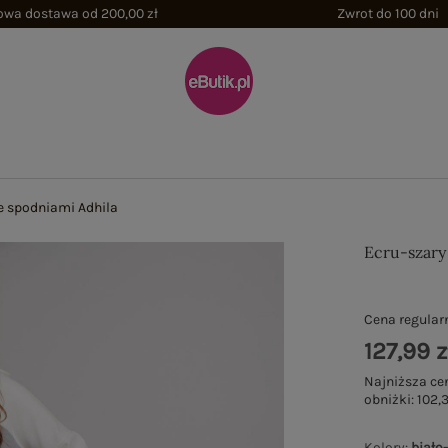
wa dostawa od 200,00 zł
Zwrot do 100 dni
e spodniami Adhila
Ecru-szary
Cena regular
127,99 z
Najniższa ce
obniżki:
102,3
Kolory
:
biało