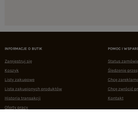
INFORMACJE O BUTIK
POMOC I WSPAR
Zarejestruj się
Status zamówi
Koszyk
Śledzenie przes
Listy zakupowe
Chcę zareklam
Lista zakupionych produktów
Chcę zwrócić p
Historia transakcji
Kontakt
Oferty pracy
Współpraca