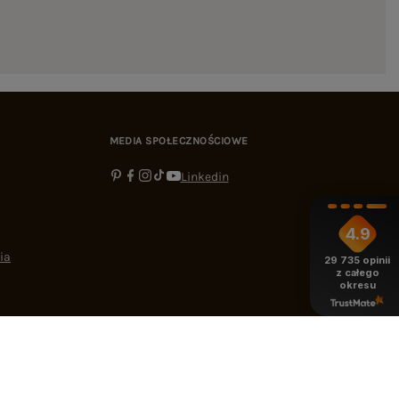
MEDIA SPOŁECZNOŚCIOWE
Linkedin
4.9
ia
29 735
opinii
z całego
okresu