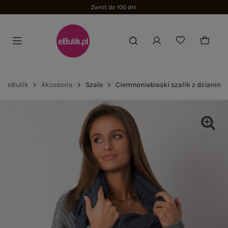
Zwrot do 100 dni
eButik
Akcesoria
Szale
Ciemnoniebieski szalik z dzianiny