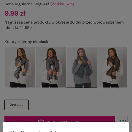
Cena regularna:
29,99 zł
(Zniżka
67
%
)
9,99 zł
Najniższa cena produktu w okresie 30 dni przed wprowadzeniem
obniżki:
14,99 zł
Kolory
:
ciemny niebieski
One size
DODAJ DO KOSZYKA