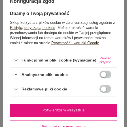
Konfiguracja zgód
Możesz kupić także poprzez:
Dbamy o Twoją prywatność
Sklep korzysta z plików cookie w celu realizacji usług zgodnie z
Polityką dotyczącą cookies
. Możesz określić warunki
Dostawa
od 7,99 zł
przechowywania lub dostępu do cookie w Twojej przeglądarce.
Więcej informacji na temat warunków i prywatności można
znaleźć także na stronie
Prywatność i warunki Google
.
Do darmowej dostawy brakuje
200,00 zł
Wysyłka
jutro
Zawsze
Funkcjonalne pliki cookie (wymagane)
aktywne
100 dni na zwrot
Analityczne pliki cookie
Reklamowe pliki cookie
OPIS PRODUKTU
GŁÓWNE PARAMETRY
Potwierdzam wszystkie
OPINIE O PRODUKCIE
(2)
Potwierdzam wymagane