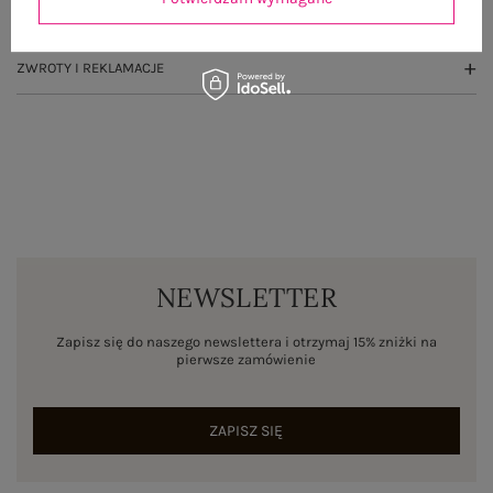
WYSYŁKA I DOSTAWA
ZWROTY I REKLAMACJE
NEWSLETTER
Zapisz się do naszego newslettera i otrzymaj 15% zniżki na
pierwsze zamówienie
ZAPISZ SIĘ