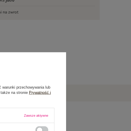
łka
jutro
ni na zwrot
ć warunki przechowywania lub
 także na stronie
Prywatność i
Zawsze aktywne