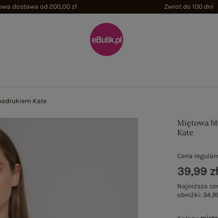
wa dostawa od 200,00 zł
Zwrot do 100 dni
 nadrukiem Kate
Miętowa bl
Kate
Cena regular
39,99 z
Najniższa ce
obniżki:
34,99