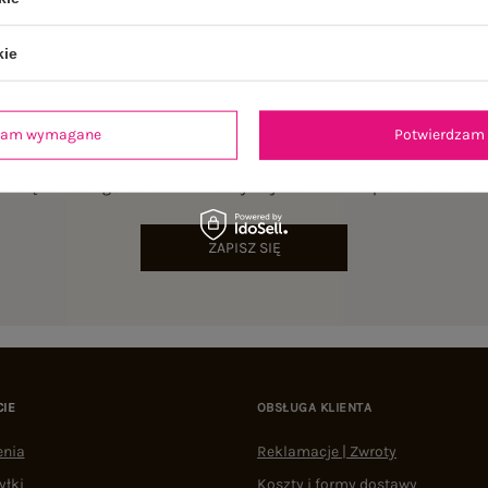
kie
dzam wymagane
Potwierdzam 
NEWSLETTER
sz się do naszego newslettera i otrzymaj 15% zniżki na pierwsze zamów
ZAPISZ SIĘ
CIE
OBSŁUGA KLIENTA
enia
Reklamacje | Zwroty
yłki
Koszty i formy dostawy