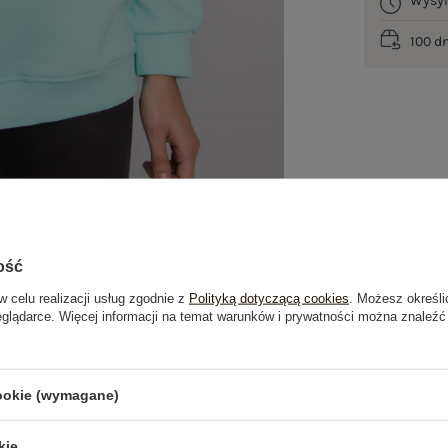
Wysy
100 d
ość
w celu realizacji usług zgodnie z
Polityką dotyczącą cookies
. Możesz określi
eglądarce. Więcej informacji na temat warunków i prywatności można znaleźć
je
Opinie o produkcie
(0)
cookie (wymagane)
kie