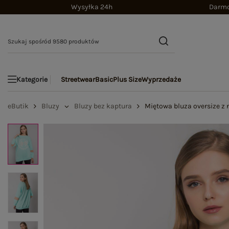
Wysyłka 24h
Darmo
Streetwear
Basic
Plus Size
Wyprzedaże
Kategorie
eButik
Bluzy
Bluzy bez kaptura
Miętowa bluza oversize z