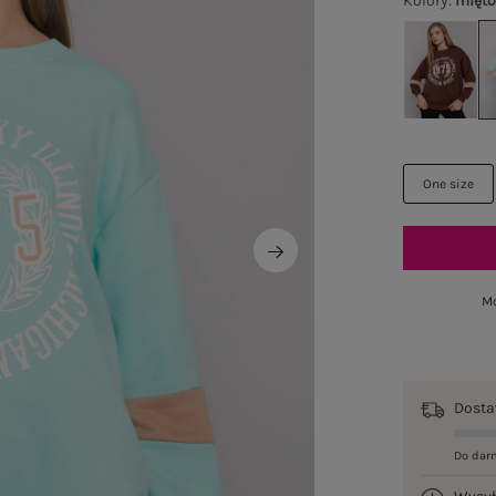
Kolory
:
mięt
One size
Mo
Dost
Do dar