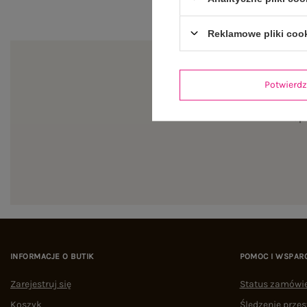
Reklamowe pliki coo
Potwier
Zapi
INFORMACJE O BUTIK
POMOC I WSPAR
Zarejestruj się
Status zamówi
Koszyk
Śledzenie przes