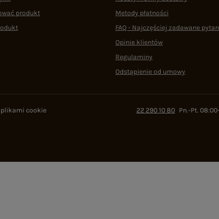
ować produkt
Metody płatności
rodukt
FAQ - Najczęściej zadawane pytan
Opinie klientów
Regulaminy
Odstąpienie od umowy
 plikami cookie
22 290 10 80
Pn.-Pt. 08:00