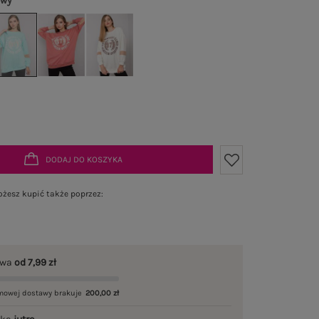
owy
DODAJ DO KOSZYKA
żesz kupić także poprzez:
awa
od 7,99 zł
mowej dostawy brakuje
200,00 zł