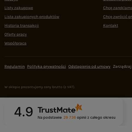
Listy zakupowe
Chcę zareklam
Lista zakupionych produktów
Chcę zwrócić p
Historia transakcji
Kontakt
Oferty pracy
Współpraca
Regulamin
Polityka prywatności
Odstąpienie od umowy
Zarządzaj
W sklepie prezentujemy ceny brutto (z VAT).
4.9
Na podstawie
29 736
opinii
z całego okresu