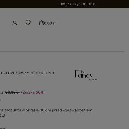
Dołącz i zyskaj -15%
0,00 zł
uza oversize z nadrukiem
na:
89,99 zł
(Zniżka
56
%
)
ł
na produktu w okresie 30 dni przed wprowadzeniem
 zł