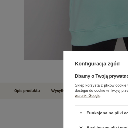
Konfiguracja zgód
Dbamy o Twoją prywatn
Sklep korzysta z plików cookie 
dostępu do cookie w Twojej prz
Opis produktu
Wysyłka i dostawa
Zwroty i reklamac
warunki Google
.
Funkcjonalne pliki 
Analityczne pliki coo