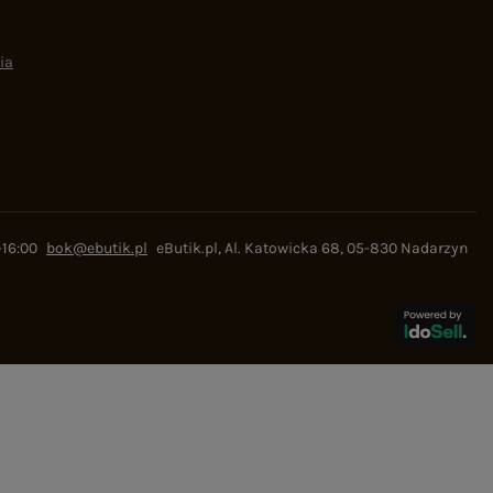
ia
-16:00
bok@ebutik.pl
eButik.pl
,
Al. Katowicka 68
,
05-830
Nadarzyn