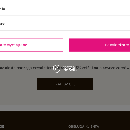
kie
kie
dzam wymagane
Potwierdzam 
NEWSLETTER
sz się do naszego newslettera i otrzymaj 15% zniżki na pierwsze zamów
ZAPISZ SIĘ
CIE
OBSŁUGA KLIENTA