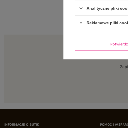
Analityczne pliki coo
Reklamowe pliki coo
Potwier
Zapi
INFORMACJE O BUTIK
POMOC I WSPAR