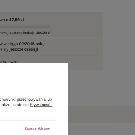
awa
od 7,99 zł
mowej dostawy brakuje
200,00 zł
w w ciągu
02:29:17 sek.
,
ślemy
jeszcze dzisiaj!
ni na zwrot
ć warunki przechowywania lub
 także na stronie
Prywatność i
Zawsze aktywne