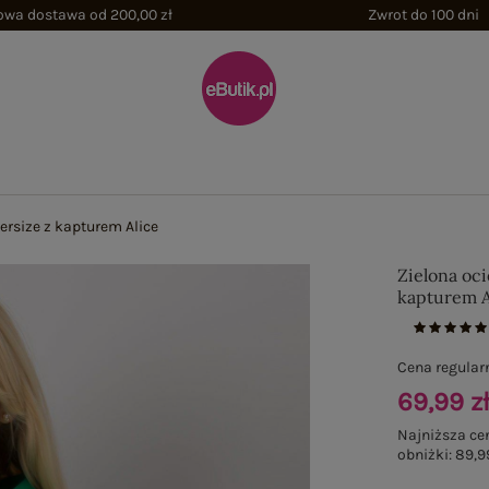
wa dostawa od 200,00 zł
Zwrot do 100 dni
ersize z kapturem Alice
Zielona oci
kapturem A
Cena regular
69,99 z
Najniższa ce
obniżki:
89,9