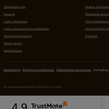
Zarejestruj się
Status zamówi
Koszyk
Śledzenie przes
Listy zakupowe
Chcę zareklam
Lista zakupionych produktów
Chcę zwrócić p
Historia transakcji
Kontakt
Oferty pracy
Współpraca
Regulamin
Polityka prywatności
Odstąpienie od umowy
Zarządzaj
W sklepie prezentujemy ceny brutto (z VAT).
4.9