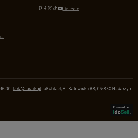
Linkedin
ia
-16:00
bok@ebutik.pl
eButik.pl
,
Al. Katowicka 68
,
05-830
Nadarzyn