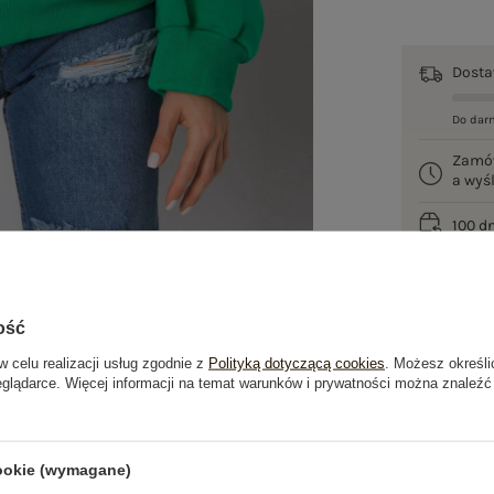
Dost
Do dar
Zamó
a wy
100 d
ość
w celu realizacji usług zgodnie z
Polityką dotyczącą cookies
. Możesz określi
eglądarce. Więcej informacji na temat warunków i prywatności można znaleźć
je
Opinie o produkcie
(2)
cookie (wymagane)