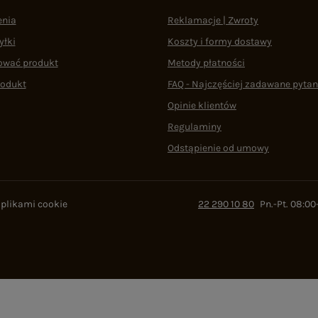
enia
Reklamacje | Zwroty
yłki
Koszty i formy dostawy
ować produkt
Metody płatności
rodukt
FAQ - Najczęściej zadawane pytan
Opinie klientów
Regulaminy
Odstąpienie od umowy
 plikami cookie
22 290 10 80
Pn.-Pt. 08:00