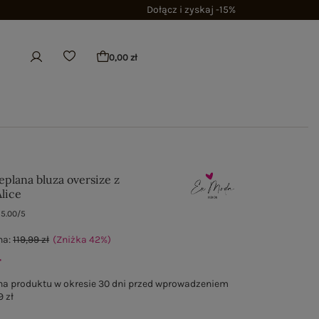
Dołącz i zyskaj -15%
0,00 zł
eplana bluza oversize z
lice
5.00/5
na:
119,99 zł
(Zniżka
42
%
)
ł
na produktu w okresie 30 dni przed wprowadzeniem
9 zł