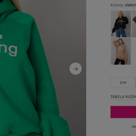
Kolory
:
zielo
S/M
TABELA ROZ
Mo