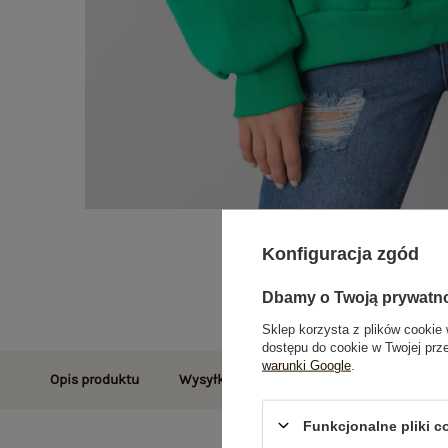
Konfiguracja zgód
Dbamy o Twoją prywatn
Sklep korzysta z plików cookie 
dostępu do cookie w Twojej prz
warunki Google
.
Opis produktu
Wysyłka i dostawa
Zwroty i reklamac
Funkcjonalne pliki 