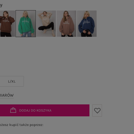
ny
L/XL
MIARÓW
DODAJ DO KOSZYKA
żesz kupić także poprzez: