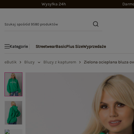
Wysyłka 24h
Darmo
Streetwear
Basic
Plus Size
Wyprzedaże
Kategorie
eButik
Bluzy
Bluzy z kapturem
Zielona ocieplana bluza ov