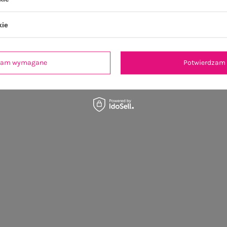
kie
dzam wymagane
Potwierdzam 