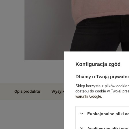
Konfiguracja zgód
Dbamy o Twoją prywatn
Sklep korzysta z plików cookie 
dostępu do cookie w Twojej prz
Opis produktu
Wysyłka i dostawa
Zwroty i reklamac
warunki Google
.
Funkcjonalne pliki 
Analityczne pliki coo