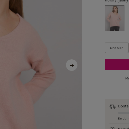
Kolory
:
jasny
One size
Mo
Dost
Do dar