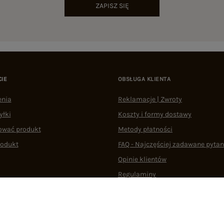
ZAPISZ SIĘ
CIE
OBSŁUGA KLIENTA
enia
Reklamacje | Zwroty
yłki
Koszty i formy dostawy
ować produkt
Metody płatności
rodukt
FAQ - Najczęściej zadawane pytan
Opinie klientów
Regulaminy
Odstąpienie od umowy