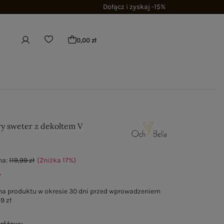
Dołącz i zyskaj -15%
0,00 zł
y sweter z dekoltem V
na:
119,99 zł
(Zniżka
17
%
)
ł
na produktu w okresie 30 dni przed wprowadzeniem
9 zł