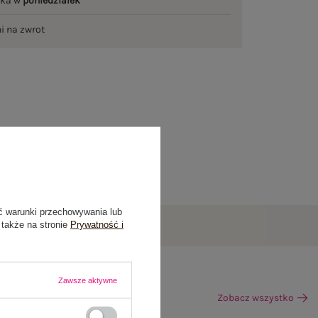
łka w
poniedziałek
ni na zwrot
ć warunki przechowywania lub
 także na stronie
Prywatność i
Zawsze aktywne
Zobacz wszystko