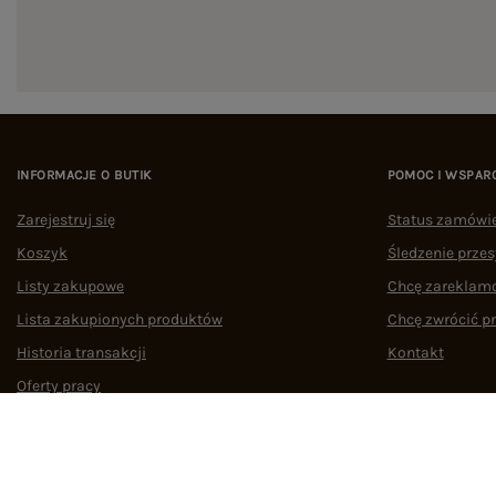
INFORMACJE O BUTIK
POMOC I WSPAR
Zarejestruj się
Status zamówi
Koszyk
Śledzenie przes
Listy zakupowe
Chcę zareklam
Lista zakupionych produktów
Chcę zwrócić p
Historia transakcji
Kontakt
Oferty pracy
Współpraca