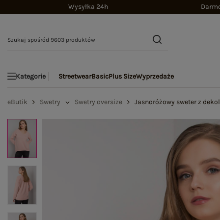
Wysyłka 24h
Darmo
Streetwear
Basic
Plus Size
Wyprzedaże
Kategorie
eButik
Swetry
Swetry oversize
Jasnoróżowy sweter z deko