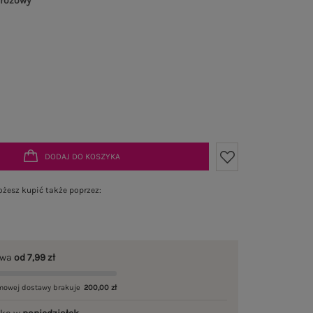
 różowy
DODAJ DO KOSZYKA
żesz kupić także poprzez:
awa
od 7,99 zł
mowej dostawy brakuje
200,00 zł