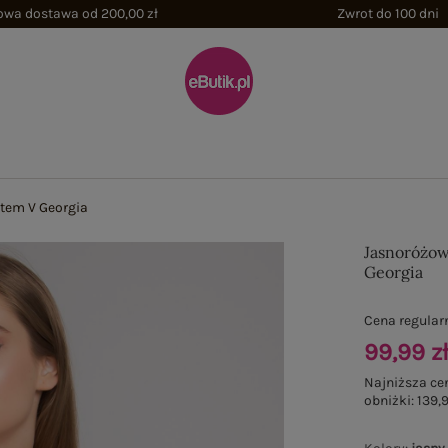
wa dostawa od 200,00 zł
Zwrot do 100 dni
ltem V Georgia
Jasnoróżow
Georgia
Cena regular
99,99 z
Najniższa ce
obniżki:
139,9