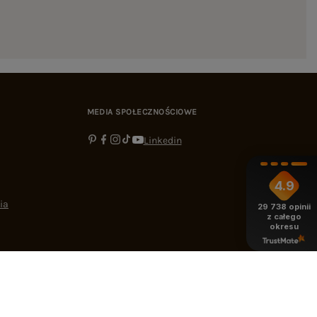
MEDIA SPOŁECZNOŚCIOWE
Linkedin
4.9
ia
29 738
opinii
z całego
okresu