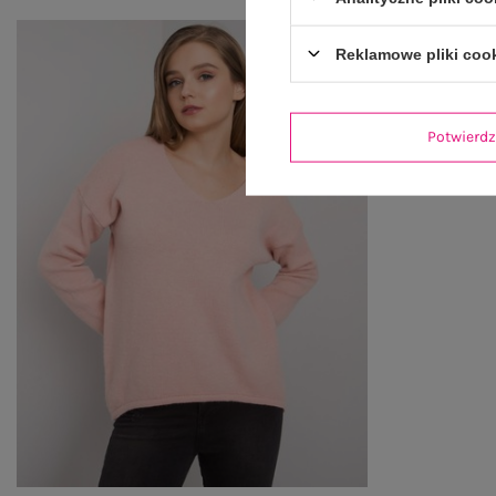
Reklamowe pliki coo
Potwier