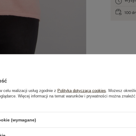
Wysy
100 d
ość
w celu realizacji usług zgodnie z
Polityką dotyczącą cookies
. Możesz określi
eglądarce. Więcej informacji na temat warunków i prywatności można znaleźć
je
Opinie o produkcie
(0)
cookie (wymagane)
OSTATNIO OGLĄDANE
kie