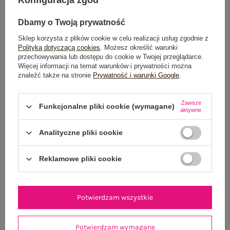
Dbamy o Twoją prywatność
Sklep korzysta z plików cookie w celu realizacji usług zgodnie z
Polityką dotyczącą cookies
. Możesz określić warunki
przechowywania lub dostępu do cookie w Twojej przeglądarce.
Więcej informacji na temat warunków i prywatności można
znaleźć także na stronie
Prywatność i warunki Google
.
Brązowa dzianinowa sukienka z półgolfem
Jasnobeżowa letnia s
119,99 zł
Zawsze
Funkcjonalne pliki cookie (wymagane)
aktywne
S/M
L/XL
S
Analityczne pliki cookie
Reklamowe pliki cookie
Potwierdzam wszystkie
Potwierdzam wymagane