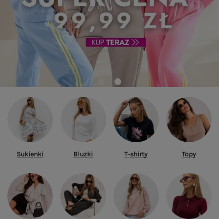
Sukienki
Bluzki
T-shirty
Topy