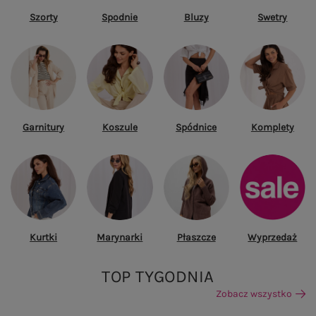
Szorty
Spodnie
Bluzy
Swetry
Garnitury
Koszule
Spódnice
Komplety
Kurtki
Marynarki
Płaszcze
Wyprzedaż
TOP TYGODNIA
Zobacz wszystko