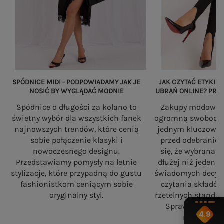
SPÓDNICE MIDI - PODPOWIADAMY JAK JE
JAK CZYTAĆ ETYKIET
NOSIĆ BY WYGLĄDAĆ MODNIE
UBRAŃ ONLINE? PRZ
Spódnice o długości za kolano to
Zakupy modowe w
świetny wybór dla wszystkich fanek
ogromną swobodę, a
najnowszych trendów, które cenią
jednym kluczowy
sobie połączenie klasyki i
przed odebranie
nowoczesnego designu.
się, że wybrana 
Przedstawiamy pomysły na letnie
dłużej niż jeden 
stylizacje, które przypadną do gustu
świadomych decyzj
fashionistkom ceniącym sobie
czytania składó
oryginalny styl.
rzetelnych standa
Sprawdź, na co
4.9
robiąc zaku