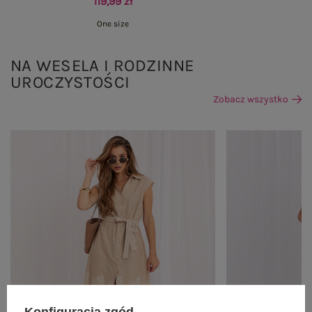
119,99 zł
One size
NA WESELA I RODZINNE
UROCZYSTOŚCI
Zobacz wszystko
Konfiguracja zgód