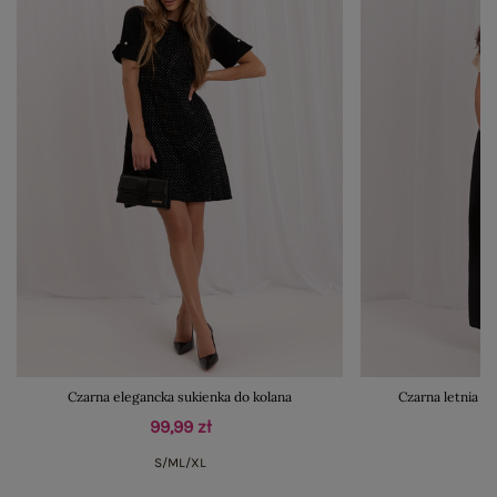
Czarna elegancka sukienka do kolana
Czarna letnia sp
99,99 zł
S/M
L/XL