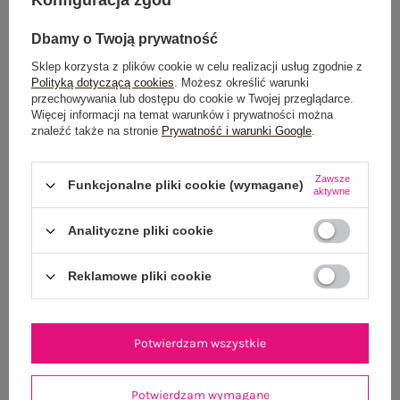
Dbamy o Twoją prywatność
Sklep korzysta z plików cookie w celu realizacji usług zgodnie z
Polityką dotyczącą cookies
. Możesz określić warunki
przechowywania lub dostępu do cookie w Twojej przeglądarce.
Więcej informacji na temat warunków i prywatności można
znaleźć także na stronie
Prywatność i warunki Google
.
Beżowa koszulowa sukienka z domieszką lnu
Jasnoniebieski dam
99,99 zł
Zawsze
Funkcjonalne pliki cookie (wymagane)
S
M
L
XL
aktywne
Analityczne pliki cookie
Reklamowe pliki cookie
Potwierdzam wszystkie
Potwierdzam wymagane