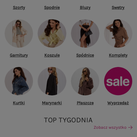
Szorty
Spodnie
Bluzy
Swetry
Garnitury
Koszule
Spódnice
Komplety
Kurtki
Marynarki
Płaszcze
Wyprzedaż
TOP TYGODNIA
Zobacz wszystko