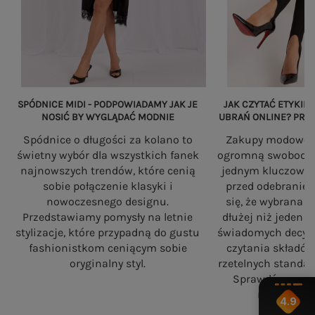
SPÓDNICE MIDI - PODPOWIADAMY JAK JE
JAK CZYTAĆ ETYKIET
NOSIĆ BY WYGLĄDAĆ MODNIE
UBRAŃ ONLINE? PRZ
Spódnice o długości za kolano to
Zakupy modowe w
świetny wybór dla wszystkich fanek
ogromną swobodę, a
najnowszych trendów, które cenią
jednym kluczowy
sobie połączenie klasyki i
przed odebranie
nowoczesnego designu.
się, że wybrana 
Przedstawiamy pomysły na letnie
dłużej niż jeden 
stylizacje, które przypadną do gustu
świadomych decyzj
fashionistkom ceniącym sobie
czytania składó
oryginalny styl.
rzetelnych standa
Sprawdź, na co
robiąc zaku
4.9