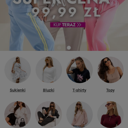
Sukienki
Bluzki
T-shirty
Topy