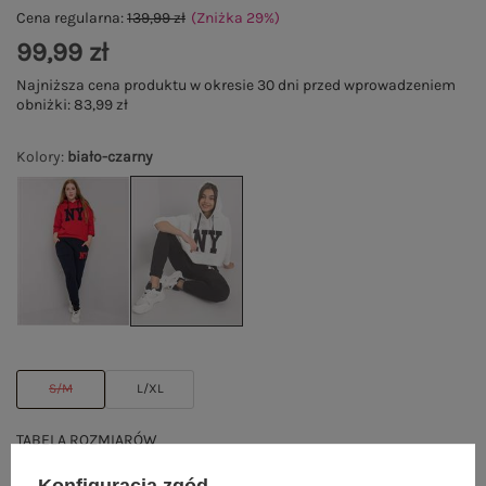
Cena regularna:
139,99 zł
(Zniżka
29
%
)
99,99 zł
Najniższa cena produktu w okresie 30 dni przed wprowadzeniem
obniżki:
83,99 zł
Kolory
:
biało-czarny
S/M
L/XL
TABELA ROZMIARÓW