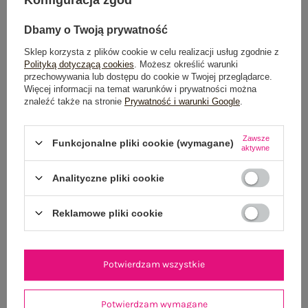
Konfiguracja zgód
POWIADOM O DOSTĘPNOŚCI
Dbamy o Twoją prywatność
Sklep korzysta z plików cookie w celu realizacji usług zgodnie z
Polityką dotyczącą cookies
. Możesz określić warunki
Dostawa
od 7,99 zł
przechowywania lub dostępu do cookie w Twojej przeglądarce.
Więcej informacji na temat warunków i prywatności można
Do darmowej dostawy brakuje
200,00 zł
znaleźć także na stronie
Prywatność i warunki Google
.
Wysyłka w
poniedziałek
Zawsze
Funkcjonalne pliki cookie (wymagane)
aktywne
100 dni na zwrot
Analityczne pliki cookie
Reklamowe pliki cookie
OPIS PRODUKTU
GŁÓWNE PARAMETRY
Potwierdzam wszystkie
OPINIE O PRODUKCIE
(0)
Potwierdzam wymagane