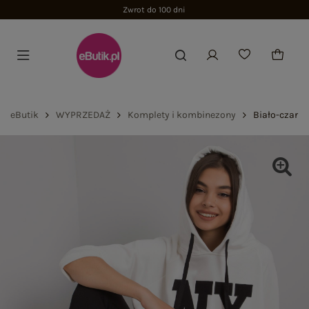
Zwrot do 100 dni
eButik
WYPRZEDAŻ
Komplety i kombinezony
Biało-czarny