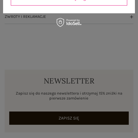
WYSYŁKA I DOSTAWA
ZWROTY I REKLAMACJE
NEWSLETTER
Zapisz się do naszego newslettera i otrzymaj 15% zniżki na
pierwsze zamówienie
ZAPISZ SIĘ