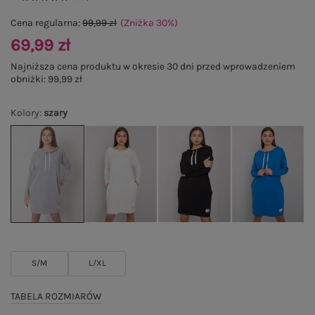
Cena regularna:
99,99 zł
(Zniżka
30
%
)
69,99 zł
Najniższa cena produktu w okresie 30 dni przed wprowadzeniem
obniżki:
99,99 zł
Kolory
:
szary
S/M
L/XL
TABELA ROZMIARÓW