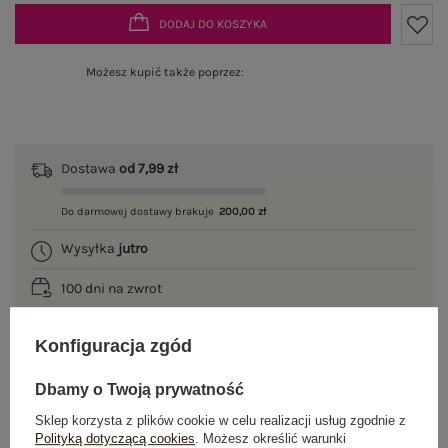
DODAJ DO KOSZYKA
Możesz kupić także poprzez:
Dostawa
od 7,99 zł
Do darmowej dostawy brakuje
200,00 zł
Wysyłka
jutro
100 dni na zwrot
Konfiguracja zgód
OPIS PRODUKTU
Dbamy o Twoją prywatność
Sklep korzysta z plików cookie w celu realizacji usług zgodnie z
GŁÓWNE PARAMETRY
Polityką dotyczącą cookies
. Możesz określić warunki