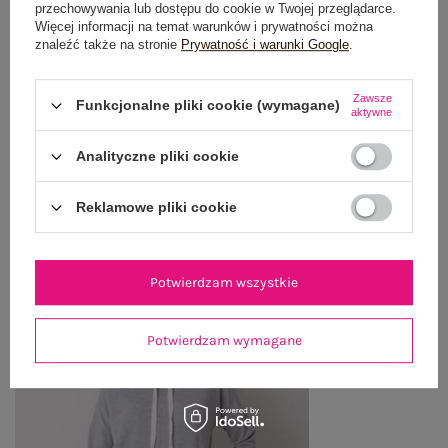
przechowywania lub dostępu do cookie w Twojej przeglądarce.
OPINIE O PRODUKCIE
(1)
Więcej informacji na temat warunków i prywatności można
znaleźć także na stronie
Prywatność i warunki Google
.
WYSYŁKA I DOSTAWA
Zawsze
Funkcjonalne pliki cookie (wymagane)
aktywne
ZWROTY I REKLAMACJE
Analityczne pliki cookie
OSTATNIO OGLĄDANE
Reklamowe pliki cookie
Zobacz wszystko
Potwierdzam wszystkie
Potwierdzam wymagane