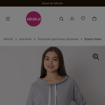
Zwrot do 100 dni
eButik
Sukienki
Sukienki sportowe, dresowe
Szara melanż