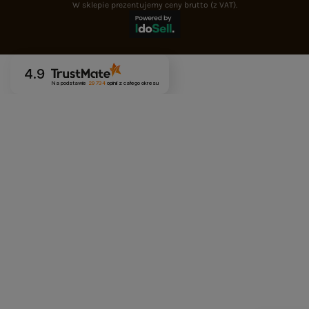
W sklepie prezentujemy ceny brutto (z VAT).
4.9
Na podstawie
29 734
opinii
z całego okresu