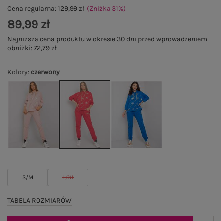
Cena regularna:
129,99 zł
(Zniżka
31
%
)
89,99 zł
Najniższa cena produktu w okresie 30 dni przed wprowadzeniem
obniżki:
72,79 zł
Kolory
:
czerwony
S/M
L/XL
TABELA ROZMIARÓW