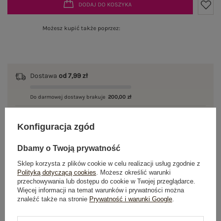
DODAJ DO KOSZYKA
Możesz kupić także poprzez:
Dostawa
od 7,99 zł
Do darmowej dostawy brakuje
200,00 zł
Wysyłka
jutro
Konfiguracja zgód
100 dni na zwrot
Dbamy o Twoją prywatność
Sklep korzysta z plików cookie w celu realizacji usług zgodnie z
Polityką dotyczącą cookies
. Możesz określić warunki
OPIS PRODUKTU
przechowywania lub dostępu do cookie w Twojej przeglądarce.
Więcej informacji na temat warunków i prywatności można
znaleźć także na stronie
Prywatność i warunki Google
.
GŁÓWNE PARAMETRY