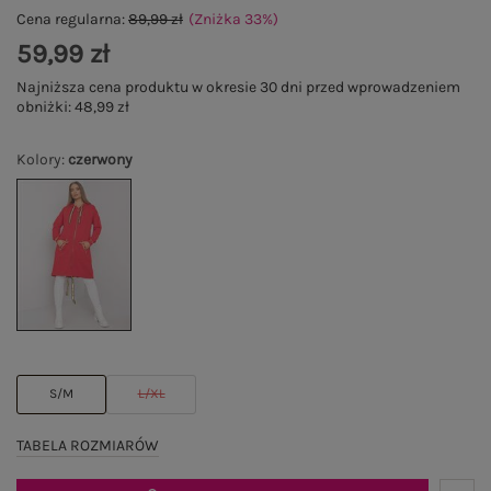
Cena regularna:
89,99 zł
(Zniżka
33
%
)
59,99 zł
Najniższa cena produktu w okresie 30 dni przed wprowadzeniem
obniżki:
48,99 zł
Kolory
:
czerwony
S/M
L/XL
TABELA ROZMIARÓW