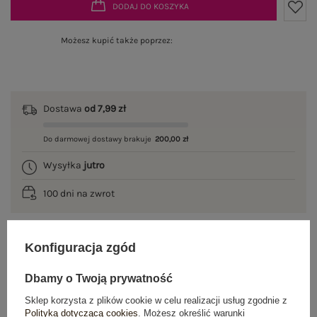
DODAJ DO KOSZYKA
Możesz kupić także poprzez:
Dostawa
od 7,99 zł
Do darmowej dostawy brakuje
200,00 zł
Wysyłka
jutro
100 dni na zwrot
Konfiguracja zgód
OPIS PRODUKTU
Dbamy o Twoją prywatność
GŁÓWNE PARAMETRY
Sklep korzysta z plików cookie w celu realizacji usług zgodnie z
Polityką dotyczącą cookies
. Możesz określić warunki