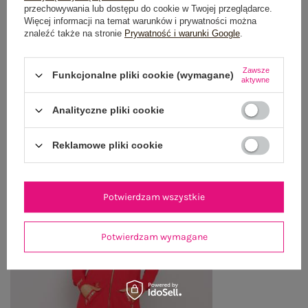
OPINIE O PRODUKCIE
(0)
przechowywania lub dostępu do cookie w Twojej przeglądarce.
Więcej informacji na temat warunków i prywatności można
znaleźć także na stronie
Prywatność i warunki Google
.
WYSYŁKA I DOSTAWA
Zawsze
ZWROTY I REKLAMACJE
Funkcjonalne pliki cookie (wymagane)
aktywne
Analityczne pliki cookie
OSTATNIO OGLĄDANE
Reklamowe pliki cookie
Zobacz wszystko
Potwierdzam wszystkie
Potwierdzam wymagane