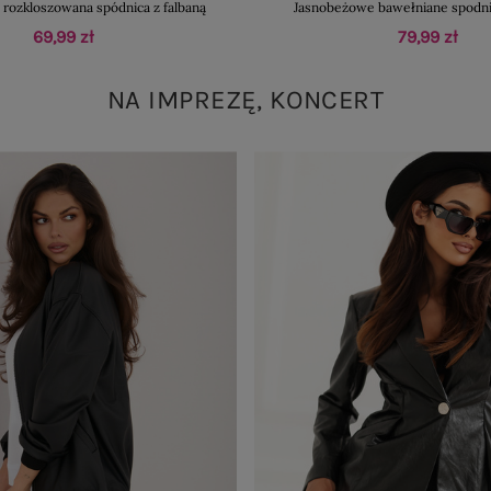
rozkloszowana spódnica z falbaną
Jasnobeżowe bawełniane spodni
69,99 zł
79,99 zł
NA IMPREZĘ, KONCERT