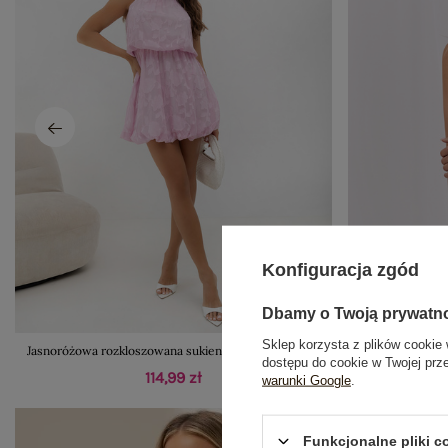
Konfiguracja zgód
Dbamy o Twoją prywatn
Sklep korzysta z plików cookie 
Jasnoróżowa rozkloszowana sukienka z gumką w talii
Jasnożółte body
dostępu do cookie w Twojej prz
114,99 zł
warunki Google
.
Funkcjonalne pliki 