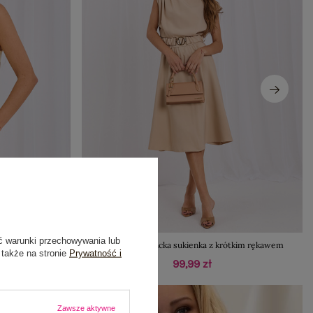
ć warunki przechowywania lub
y RUE PARIS
Beżowa elegancka sukienka z krótkim rękawem
 także na stronie
Prywatność i
99,99 zł
Zawsze aktywne