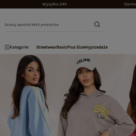
Wysyłka 24h
Darmo
Streetwear
Basic
Plus Size
Wyprzedaże
Kategorie