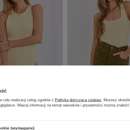
ość
w celu realizacji usług zgodnie z
Polityką dotyczącą cookies
. Możesz określi
 basic z okrągłym dekoltem RUE PARIS
Jasnożółty top basic z bawełn
eglądarce. Więcej informacji na temat warunków i prywatności można znaleźć
54,99 zł
54,99 zł
cookie (wymagane)