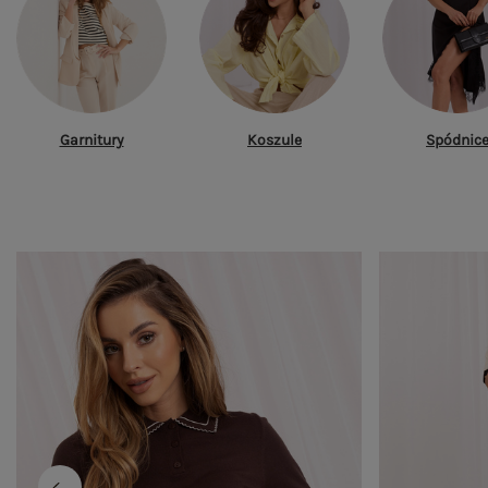
Garnitury
Koszule
Spódnic