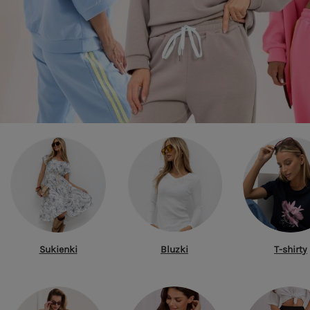
Sukienki
Bluzki
T-shirty