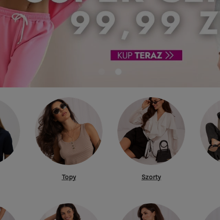
Topy
Szorty