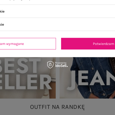
kie
kie
dzam wymagane
Potwierdzam 
OUTFIT NA RANDKĘ