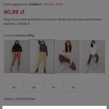
Cena regularna:
129,99 zł
(Zniżka
30
%
)
90,99 zł
Najniższa cena produktu w okresie 30 dni przed wprowadzeniem
obniżki:
129,99 zł
Kolory
:
czarno-żółty
36
38
40
42
TABELA ROZMIARÓW