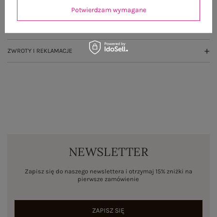
OPINIE O PRODUKCIE
(0)
Potwierdzam wymagane
WYSYŁKA I DOSTAWA
ZWROTY I REKLAMACJE
NEWSLETTER
Zapisz się do naszego newslettera i otrzymaj 15% zniżki na
pierwsze zamówienie
ZAPISZ SIĘ