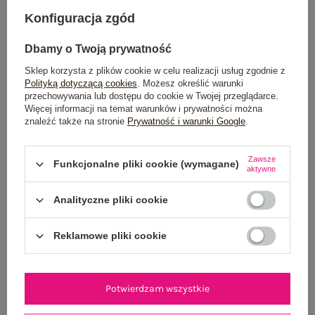
DODAJ DO KOSZYKA
Konfiguracja zgód
Możesz kupić także poprzez:
Dbamy o Twoją prywatność
Sklep korzysta z plików cookie w celu realizacji usług zgodnie z
Polityką dotyczącą cookies
. Możesz określić warunki
przechowywania lub dostępu do cookie w Twojej przeglądarce.
Dostawa
od 7,99 zł
Więcej informacji na temat warunków i prywatności można
znaleźć także na stronie
Prywatność i warunki Google
.
Do darmowej dostawy brakuje
200,00 zł
Zawsze
Wysyłka
jutro
Funkcjonalne pliki cookie (wymagane)
aktywne
100 dni na zwrot
Analityczne pliki cookie
Reklamowe pliki cookie
OPIS PRODUKTU
Potwierdzam wszystkie
GŁÓWNE PARAMETRY