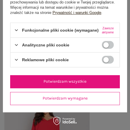
przechowywania lub dostępu do cookie w Twojej przeglądarce.
Więcej informacji na temat warunków i prywatności można
znaleźć także na stronie
Prywatność i warunki Google
.
GŁÓWNE PARAMETRY
OPINIE O PRODUKCIE
(9)
Zawsze
Funkcjonalne pliki cookie (wymagane)
aktywne
WYSYŁKA I DOSTAWA
Analityczne pliki cookie
ZWROTY I REKLAMACJE
Reklamowe pliki cookie
OSTATNIO OGLĄDANE
Potwierdzam wszystkie
Zobacz wszystko
Potwierdzam wymagane