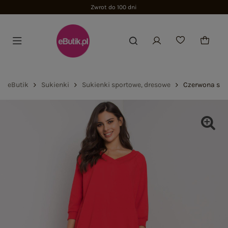
Zwrot do 100 dni
eButik
Sukienki
Sukienki sportowe, dresowe
Czerwona suki