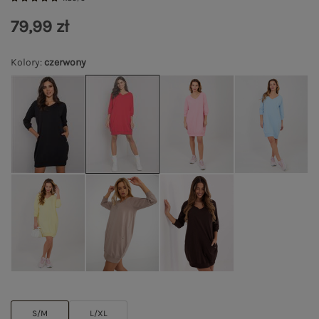
79,99 zł
Kolory
:
czerwony
S/M
L/XL