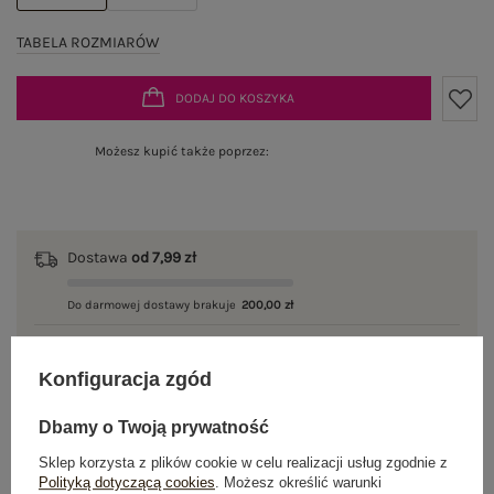
TABELA ROZMIARÓW
DODAJ DO KOSZYKA
Możesz kupić także poprzez:
Dostawa
od 7,99 zł
Do darmowej dostawy brakuje
200,00 zł
Wysyłka w
poniedziałek
Konfiguracja zgód
100 dni na zwrot
Dbamy o Twoją prywatność
Sklep korzysta z plików cookie w celu realizacji usług zgodnie z
Polityką dotyczącą cookies
. Możesz określić warunki
OPIS PRODUKTU