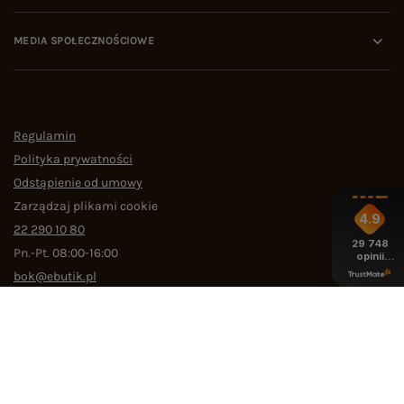
MEDIA SPOŁECZNOŚCIOWE
Regulamin
Polityka prywatności
Odstąpienie od umowy
Zarządzaj plikami cookie
4.9
22 290 10 80
29 748
Pn.-Pt. 08:00-16:00
opinii
z całego
bok@ebutik.pl
okresu
eButik.pl
,
Al. Katowicka 68
,
05-830
Nadarzyn
W sklepie prezentujemy ceny brutto (z VAT).