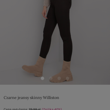
Czarne jeansy skinny Williston
Cena regularna:
79,99 zł
(Zniżka
40
%
)