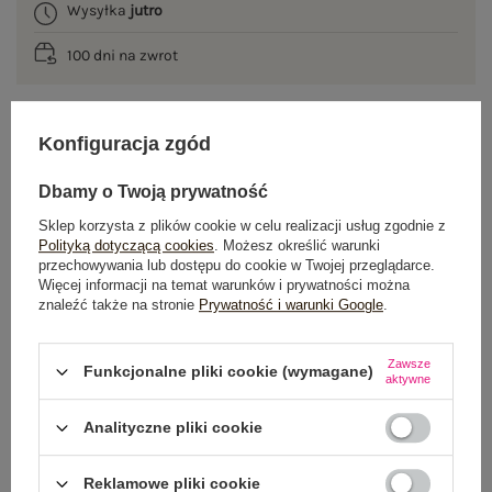
Wysyłka
jutro
100 dni na zwrot
Konfiguracja zgód
OPIS PRODUKTU
Dbamy o Twoją prywatność
GŁÓWNE PARAMETRY
Sklep korzysta z plików cookie w celu realizacji usług zgodnie z
Polityką dotyczącą cookies
. Możesz określić warunki
OPINIE O PRODUKCIE
(0)
przechowywania lub dostępu do cookie w Twojej przeglądarce.
Więcej informacji na temat warunków i prywatności można
znaleźć także na stronie
Prywatność i warunki Google
.
WYSYŁKA I DOSTAWA
ZWROTY I REKLAMACJE
Zawsze
Funkcjonalne pliki cookie (wymagane)
aktywne
Analityczne pliki cookie
OSTATNIO OGLĄDANE
Zobacz wszystko
Reklamowe pliki cookie