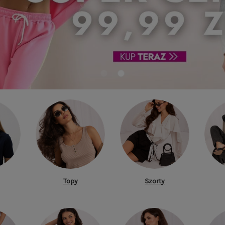
Topy
Szorty