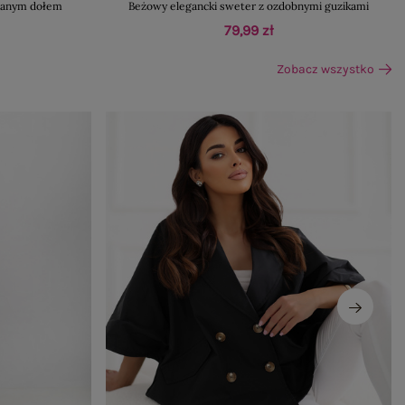
owanym dołem
Beżowy elegancki sweter z ozdobnymi guzikami
79,99 zł
Zobacz wszystko