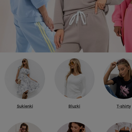
Sukienki
Bluzki
T-shirty