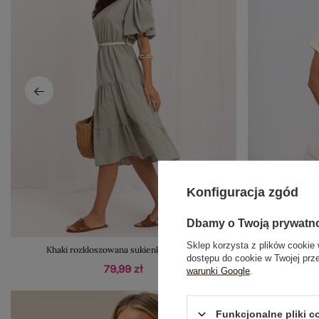
Konfiguracja zgód
Dbamy o Twoją prywatn
Sklep korzysta z plików cookie 
Khaki rozkloszowana sukienka z falbaną
Jasnożółta m
dostępu do cookie w Twojej prz
79,99 zł
warunki Google
.
Funkcjonalne pliki 