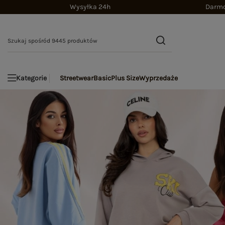
Wysyłka 24h
Darmo
Streetwear
Basic
Plus Size
Wyprzedaże
Kategorie