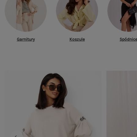
Garnitury
Koszule
Spódnic