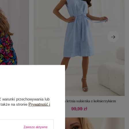
ć warunki przechowywania lub
SUBLEVEL
Jasnoniebieska letnia sukienka z kołnierzykiem
 także na stronie
Prywatność i
99,99 zł
Zawsze aktywne