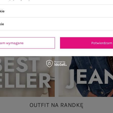
kie
kie
dzam wymagane
Potwierdzam 
OUTFIT NA RANDKĘ