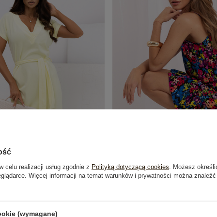
ość
w celu realizacji usług zgodnie z
Polityką dotyczącą cookies
. Możesz określi
idi sukienka z bawełny RUE PARIS
Letnia sukienka w kwiatki 
eglądarce. Więcej informacji na temat warunków i prywatności można znaleźć
99,99 zł
49,99 zł
cookie (wymagane)