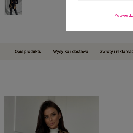
Potwier
Opis produktu
Wysyłka i dostawa
Zwroty i reklamac