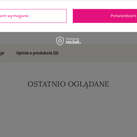
dzam wymagane
Potwierdzam 
je
Opinie o produkcie
(0)
OSTATNIO OGLĄDANE