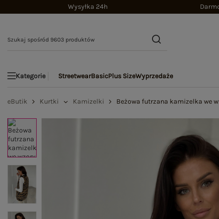
Wysyłka 24h
Darmo
Streetwear
Basic
Plus Size
Wyprzedaże
Kategorie
eButik
Kurtki
Kamizelki
Beżowa futrzana kamizelka we w