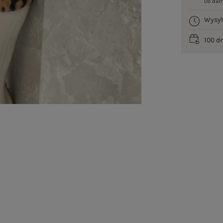
Do dar
Wysy
100 d