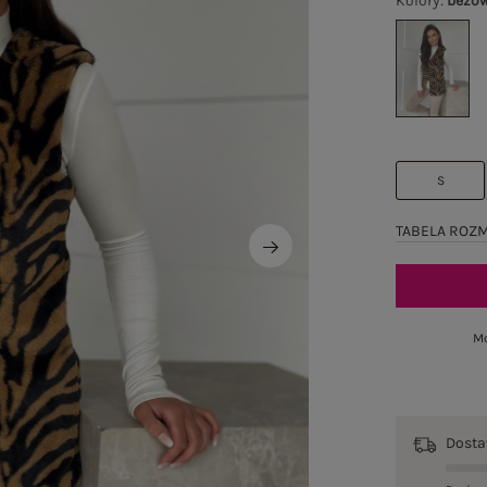
Kolory
:
beżo
S
TABELA ROZ
Mo
Dost