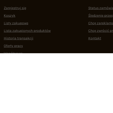
Zarejestruj się
Status zamówi
Koszyk
Śledzenie przes
Listy zakupowe
Chcę zareklam
Lista zakupionych produktów
Chcę zwrócić p
Historia transakcji
Kontakt
Oferty pracy
Współpraca
Regulamin
Polityka prywatności
Odstąpienie od umowy
Zarządzaj
W sklepie prezentujemy ceny brutto (z VAT).
4.9