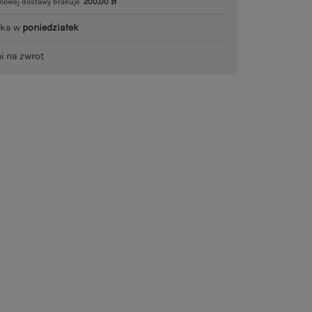
mowej dostawy brakuje
200,00 zł
łka w
poniedziałek
ni na zwrot