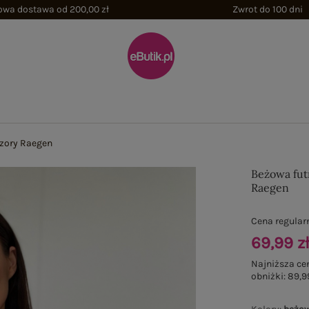
wa dostawa od 200,00 zł
Zwrot do 100 dni
zory Raegen
Beżowa fut
Raegen
Cena regular
69,99 z
Najniższa ce
obniżki:
89,9