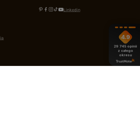
Linkedin
4.9
ia
29 745
opinii
z całego
okresu
-16:00
bok@ebutik.pl
eButik.pl
,
Al. Katowicka 68
,
05-830
Nadarzyn