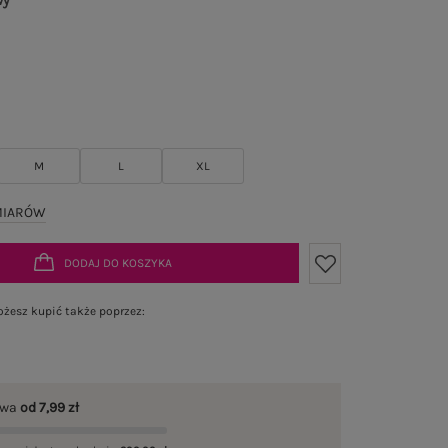
wy
M
L
XL
MIARÓW
DODAJ DO KOSZYKA
żesz kupić także poprzez:
awa
od 7,99 zł