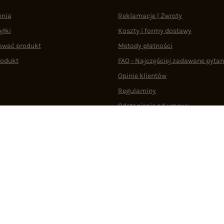
enia
Reklamacje | Zwroty
yłki
Koszty i formy dostawy
ować produkt
Metody płatności
rodukt
FAQ - Najczęściej zadawane pytan
Opinie klientów
Regulaminy
Odstąpienie od umowy
 plikami cookie
22 290 10 80
Pn.-Pt. 08:00