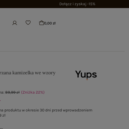
Dołącz i zyskaj -15%
0,00 zł
rzana kamizelka we wzory
na:
89,99 zł
(Zniżka
22
%
)
ł
na produktu w okresie 30 dni przed wprowadzeniem
9 zł