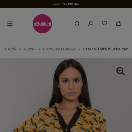
Zwrot do 100 dni
eButik
Bluzki
Bluzki koszulowe
Czarno-żółta bluzka dams