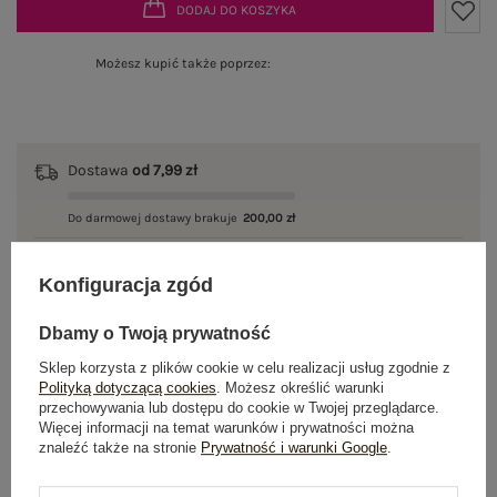
DODAJ DO KOSZYKA
Możesz kupić także poprzez:
Dostawa
od 7,99 zł
Do darmowej dostawy brakuje
200,00 zł
Wysyłka
jutro
Konfiguracja zgód
100 dni na zwrot
Dbamy o Twoją prywatność
Sklep korzysta z plików cookie w celu realizacji usług zgodnie z
Polityką dotyczącą cookies
. Możesz określić warunki
OPIS PRODUKTU
przechowywania lub dostępu do cookie w Twojej przeglądarce.
Więcej informacji na temat warunków i prywatności można
znaleźć także na stronie
Prywatność i warunki Google
.
GŁÓWNE PARAMETRY