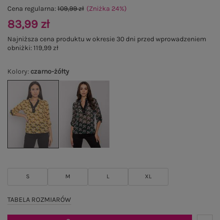
Cena regularna:
109,99 zł
(Zniżka
24
%
)
83,99 zł
Najniższa cena produktu w okresie 30 dni przed wprowadzeniem
obniżki:
119,99 zł
Kolory
:
czarno-żółty
S
M
L
XL
TABELA ROZMIARÓW