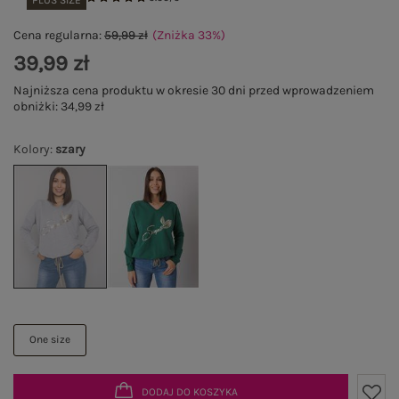
PLUS SIZE
Cena regularna:
59,99 zł
(Zniżka
33
%
)
39,99 zł
Najniższa cena produktu w okresie 30 dni przed wprowadzeniem
obniżki:
34,99 zł
Kolory
:
szary
One size
DODAJ DO KOSZYKA