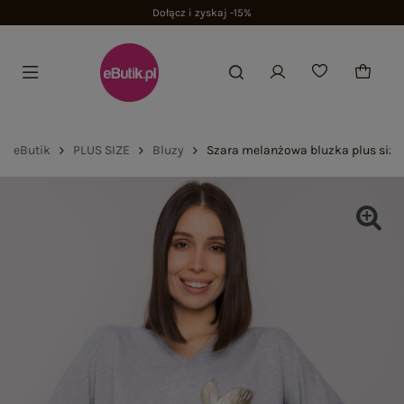
Dołącz i zyskaj -15%
eButik
PLUS SIZE
Bluzy
Szara melanżowa bluzka plus size 