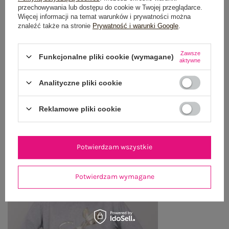
OPINIE O PRODUKCIE
(1)
przechowywania lub dostępu do cookie w Twojej przeglądarce.
Więcej informacji na temat warunków i prywatności można
znaleźć także na stronie
Prywatność i warunki Google
.
WYSYŁKA I DOSTAWA
ZWROTY I REKLAMACJE
Zawsze
Funkcjonalne pliki cookie (wymagane)
aktywne
Analityczne pliki cookie
OSTATNIO OGLĄDANE
Reklamowe pliki cookie
Zobacz wszystko
Potwierdzam wszystkie
Potwierdzam wymagane