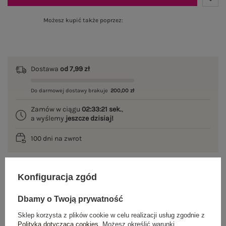
Możesz kupić także poprzez:
Dostawa
od 7,99 zł
Do darmowej dostawy brakuje
200,00 zł
Zamów w ciągu
02:33:21 sek.
,
a wyślemy
jeszcze dzisiaj!
100 dni na zwrot
Konfiguracja zgód
OPIS PRODUKTU
Dbamy o Twoją prywatność
GŁÓWNE PARAMETRY
Sklep korzysta z plików cookie w celu realizacji usług zgodnie z
Polityką dotyczącą cookies
. Możesz określić warunki