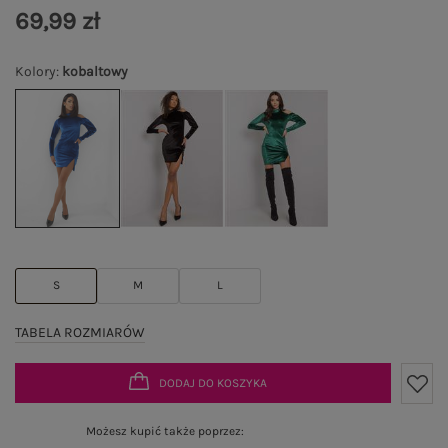
69,99 zł
Kolory
:
kobaltowy
S
M
L
TABELA ROZMIARÓW
DODAJ DO KOSZYKA
Możesz kupić także poprzez: