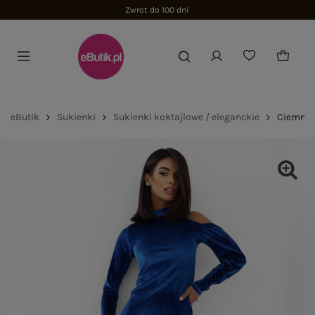
Zwrot do 100 dni
eButik
Sukienki
Sukienki koktajlowe / eleganckie
Ciemnon