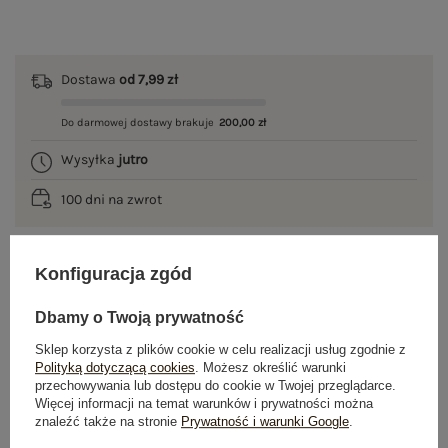
Dostawa
od 7,99 zł
Do darmowej dostawy brakuje
200,00 zł
Wysyłka
jutro
100 dni na zwrot
Konfiguracja zgód
OPIS PRODUKTU
Dbamy o Twoją prywatność
GŁÓWNE PARAMETRY
Sklep korzysta z plików cookie w celu realizacji usług zgodnie z
Polityką dotyczącą cookies
. Możesz określić warunki
OPINIE O PRODUKCIE
(0)
przechowywania lub dostępu do cookie w Twojej przeglądarce.
Więcej informacji na temat warunków i prywatności można
znaleźć także na stronie
Prywatność i warunki Google
.
WYSYŁKA I DOSTAWA