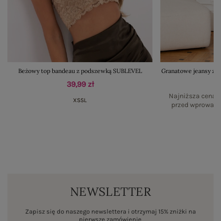
Beżowy top bandeau z podszewką SUBLEVEL
Granatowe jeansy z k
39,99 zł
Najniższa cena p
XS
S
L
przed wprowadz
NEWSLETTER
Zapisz się do naszego newslettera i otrzymaj 15% zniżki na
pierwsze zamówienie