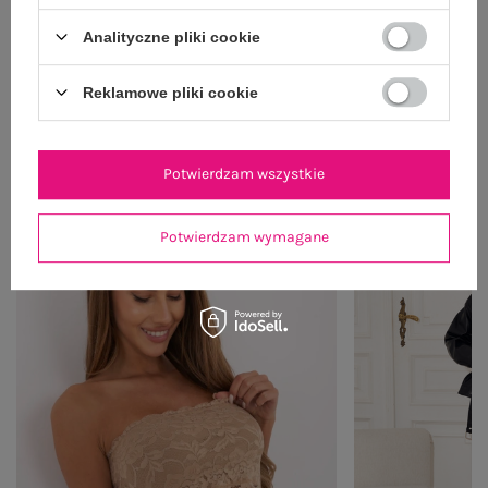
WYSYŁKA I DOSTAWA
Analityczne pliki cookie
ZWROTY I REKLAMACJE
Reklamowe pliki cookie
PRODUKTY ZE STYLIZACJI
Potwierdzam wszystkie
Potwierdzam wymagane