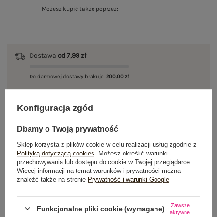
Możesz kupić także poprzez:
Dostawa
od 7,99 zł
Do darmowej dostawy brakuje
200,00 zł
Wysyłka w
poniedziałek
Konfiguracja zgód
100 dni na zwrot
Dbamy o Twoją prywatność
Sklep korzysta z plików cookie w celu realizacji usług zgodnie z
Polityką dotyczącą cookies
. Możesz określić warunki
OPIS PRODUKTU
przechowywania lub dostępu do cookie w Twojej przeglądarce.
Więcej informacji na temat warunków i prywatności można
znaleźć także na stronie
Prywatność i warunki Google
.
GŁÓWNE PARAMETRY
OPINIE O PRODUKCIE
(0)
Zawsze
Funkcjonalne pliki cookie (wymagane)
aktywne