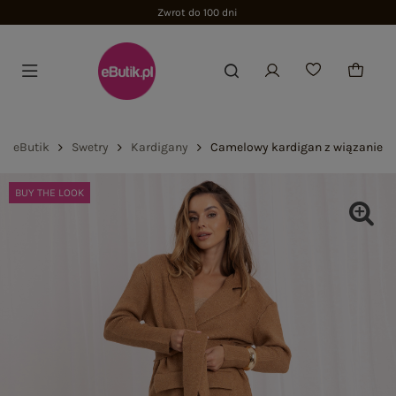
Zwrot do 100 dni
eButik
Swetry
Kardigany
Camelowy kardigan z wiązaniem 
BUY THE LOOK