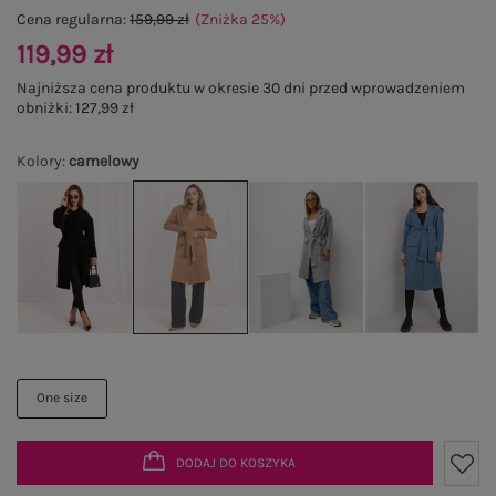
Cena regularna:
159,99 zł
(Zniżka
25
%
)
119,99 zł
Najniższa cena produktu w okresie 30 dni przed wprowadzeniem
obniżki:
127,99 zł
Kolory
:
camelowy
One size
DODAJ DO KOSZYKA