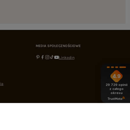
MEDIA SPOŁECZNOŚCIOWE
Linkedin
4.9
ia
29 729
opinii
z całego
okresu