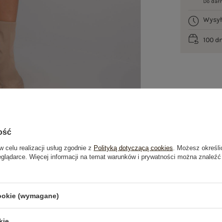
Do dar
Wysy
100 d
ość
w celu realizacji usług zgodnie z
Polityką dotyczącą cookies
. Możesz określi
eglądarce. Więcej informacji na temat warunków i prywatności można znaleźć
je
Opinie o produkcie
(0)
cookie (wymagane)
OSTATNIO OGLĄDANE
kie