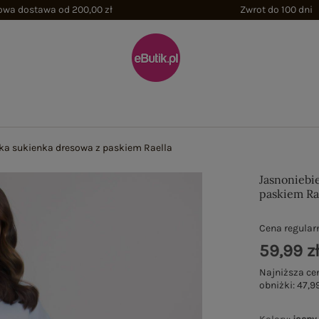
wa dostawa od 200,00 zł
Zwrot do 100 dni
ka sukienka dresowa z paskiem Raella
Jasnoniebi
paskiem Ra
Cena regular
59,99 z
Najniższa ce
obniżki:
47,99