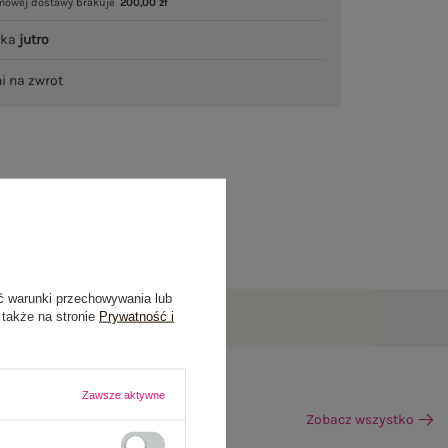
mowej dostawy brakuje
200,00 zł
łka
jutro
ni na zwrot
ć warunki przechowywania lub
 także na stronie
Prywatność i
Zawsze aktywne
Zobacz wszystko