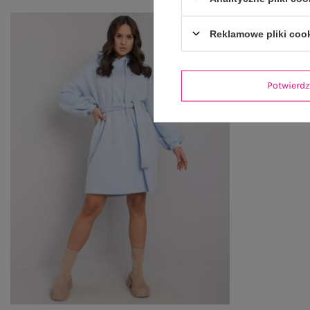
Reklamowe pliki coo
Potwier