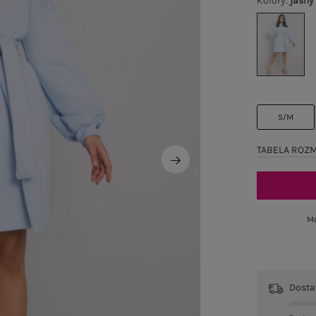
Kolory
:
jasny
S/M
TABELA ROZ
Mo
Dost