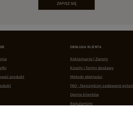
ZAPISZ SIĘ
CIE
OBSŁUGA KLIENTA
enia
Reklamacje | Zwroty
yłki
Koszty i formy dostawy
ować produkt
Metody płatności
rodukt
FAQ - Najczęściej zadawane pytan
Opinie klientów
Regulaminy
Odstąpienie od umowy