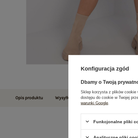
Konfiguracja zgód
Dbamy o Twoją prywatn
Sklep korzysta z plików cookie 
dostępu do cookie w Twojej prz
Opis produktu
Wysyłka i dostawa
Zwroty i reklamac
warunki Google
.
Funkcjonalne pliki 
Analityczne pliki coo