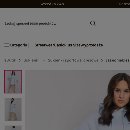
Wysyłka 24h
Darmo
Streetwear
Basic
Plus Size
Wyprzedaże
Kategorie
eButik
Sukienki
Sukienki sportowe, dresowe
Jasnoniebies