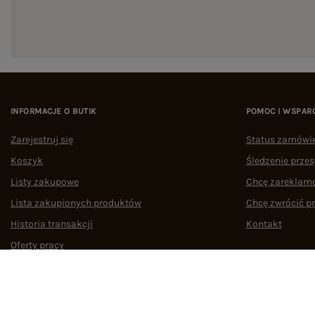
INFORMACJE O BUTIK
POMOC I WSPAR
Zarejestruj się
Status zamówi
Koszyk
Śledzenie przes
Listy zakupowe
Chcę zareklam
Lista zakupionych produktów
Chcę zwrócić p
Historia transakcji
Kontakt
Oferty pracy
Współpraca