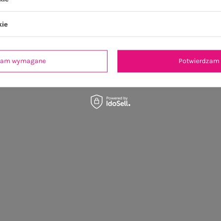
kie
dzam wymagane
Potwierdzam 