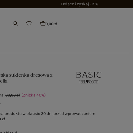
Dołącz i zyskaj -15%
0,00 zł
eska sukienka dresowa z
ella
na:
99,99 zł
(Zniżka
40
%
)
ł
na produktu w okresie 30 dni przed wprowadzeniem
 zł