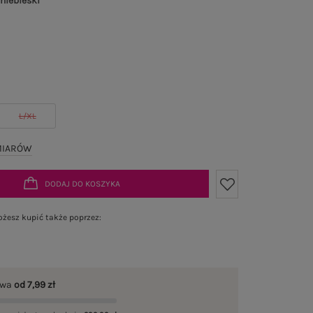
 niebieski
L/XL
MIARÓW
DODAJ DO KOSZYKA
żesz kupić także poprzez:
awa
od 7,99 zł