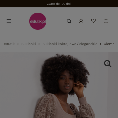
Zwrot do 100 dni
eButik
Sukienki
Sukienki koktajlowe / eleganckie
Ciemnob