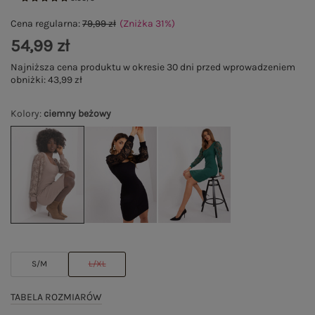
Cena regularna:
79,99 zł
(Zniżka
31
%
)
54,99 zł
Najniższa cena produktu w okresie 30 dni przed wprowadzeniem
obniżki:
43,99 zł
Kolory
:
ciemny beżowy
S/M
L/XL
TABELA ROZMIARÓW